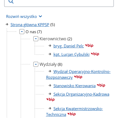
Rozwiń wszystko
liczba
Strona główna KPPSP
(5)
podstron
liczba
O nas
(7)
podstron
Kierownictwo
liczba
(2)
podstron
bryg. Daniel Pelc
kpt. Lucjan Cybulski
Wydziały
liczba
(8)
podstron
Wydział Operacyjno-Kontrolno-
Rozpoznawczy
Stanowisko Kierowania
Sekcja Organizacyjno-Kadrowa
Sekcja Kwatermistrzowsko-
Techniczna