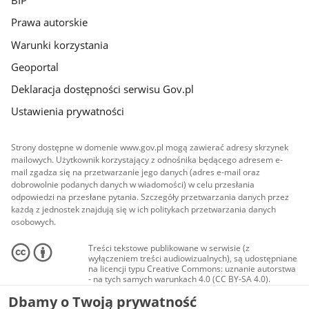
BIP
Prawa autorskie
Warunki korzystania
Geoportal
Deklaracja dostępności serwisu Gov.pl
Ustawienia prywatności
Strony dostępne w domenie www.gov.pl mogą zawierać adresy skrzynek
mailowych. Użytkownik korzystający z odnośnika będącego adresem e-
mail zgadza się na przetwarzanie jego danych (adres e-mail oraz
dobrowolnie podanych danych w wiadomości) w celu przesłania
odpowiedzi na przesłane pytania. Szczegóły przetwarzania danych przez
każdą z jednostek znajdują się w ich politykach przetwarzania danych
osobowych.
Treści tekstowe publikowane w serwisie (z
wyłączeniem treści audiowizualnych), są udostępniane
na licencji typu Creative Commons: uznanie autorstwa
- na tych samych warunkach 4.0 (CC BY-SA 4.0).
Materiały audiowizualne, w tym zdjęcia, materiały
Dbamy o Twoją prywatność
audio i wideo, są udostępniane na licencji typu