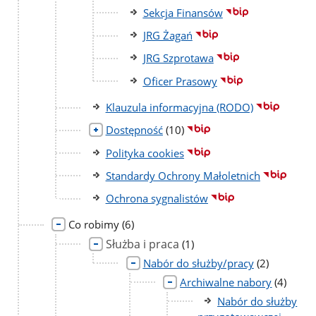
Sekcja Finansów
JRG Żagań
JRG Szprotawa
Oficer Prasowy
Klauzula informacyjna (RODO)
liczba
Dostępność
(10)
podstron
Polityka cookies
Standardy Ochrony Małoletnich
Ochrona sygnalistów
liczba
Co robimy
(6)
podstron
Służba i praca
liczba
(1)
podstron
liczba
Nabór do służby/pracy
(2)
podstron
liczba
Archiwalne nabory
(4)
podstro
Nabór do służby