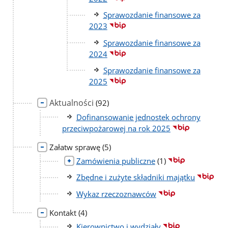
Sprawozdanie finansowe za
2023
Sprawozdanie finansowe za
2024
Sprawozdanie finansowe za
2025
Aktualności
liczba
(92)
podstron
Dofinansowanie jednostek ochrony
przeciwpożarowej na rok 2025
liczba
Załatw sprawę
(5)
podstron
liczba
Zamówienia publiczne
(1)
podstron
Zbędne i zużyte składniki majątku
Wykaz rzeczoznawców
liczba
Kontakt
(4)
podstron
Kierownictwo i wydziały