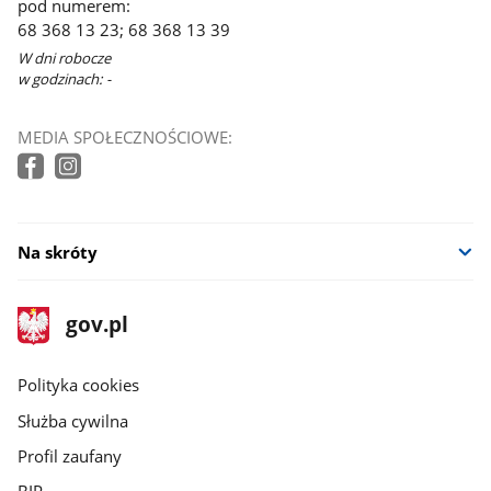
pod numerem:
68 368 13 23; 68 368 13 39
W dni robocze
w godzinach: -
MEDIA SPOŁECZNOŚCIOWE:
Na skróty
stopka
Strona
gov.pl
gov.pl
główna
gov.pl
Polityka cookies
Służba cywilna
Profil zaufany