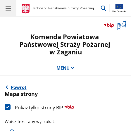
przejdź
gov.pl
Jednostki Państwowej Straży Pożarnej
gov.pl
Jednostki
do
Państwowej
wyszukiwar
Straży
Otwór
Pożarnej
okno
Komenda Powiatowa
z
tłuma
Państwowej Straży Pożarnej
języka
w Żaganiu
migow
MENU
Powrót
Mapa strony
Pokaż tylko strony BIP
Wpisz tekst aby wyszukać