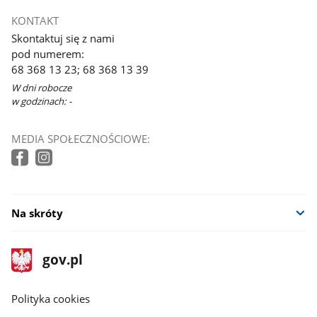
KONTAKT
Skontaktuj się z nami
pod numerem:
68 368 13 23; 68 368 13 39
W dni robocze
w godzinach: -
MEDIA SPOŁECZNOŚCIOWE:
Na skróty
stopka
Strona
gov.pl
gov.pl
główna
gov.pl
Polityka cookies