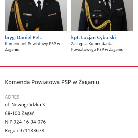
bryg. Daniel Pelc
kpt. Lucjan Cybulski
Komendant Powiatowy PSP w
Zastępca Komendanta
Żaganiu
Powiatowego PSP w Żaganiu
stopka
Komenda Powiatowa PSP w Żaganiu
ADRES
ul. Nowogródzka 3
68-100 Żagań
NIP 924-16-34-076
Regon 971183678