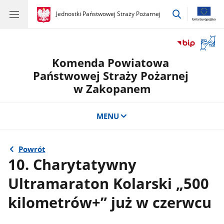
przejdź
gov.pl
Jednostki Państwowej Straży Pożarnej
gov.pl
Jednostki
do
Państwowej
wyszukiwar
Straży
Otwór
Pożarnej
okno
Komenda Powiatowa
z
tłuma
Państwowej Straży Pożarnej
języka
w Zakopanem
migow
MENU
Powrót
10. Charytatywny
Ultramaraton Kolarski „500
kilometrów+” już w czerwcu