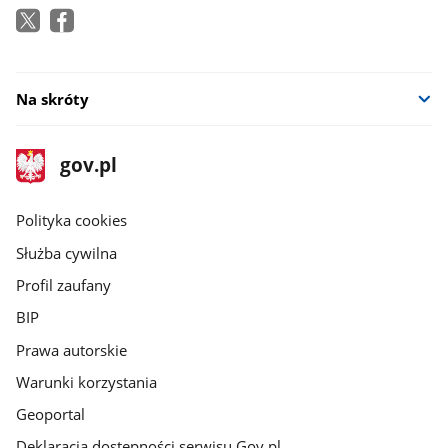
Na skróty
stopka
Strona
gov.pl
gov.pl
główna
gov.pl
Polityka cookies
Służba cywilna
Profil zaufany
BIP
Prawa autorskie
Warunki korzystania
Geoportal
Deklaracja dostępności serwisu Gov.pl