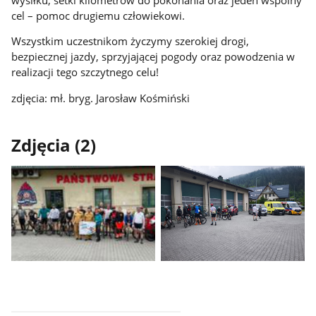
cel – pomoc drugiemu człowiekowi.
Wszystkim uczestnikom życzymy szerokiej drogi,
bezpiecznej jazdy, sprzyjającej pogody oraz powodzenia w
realizacji tego szczytnego celu!
zdjęcia: mł. bryg. Jarosław Kośmiński
Zdjęcia (2)
Pokaż
Pokaż
zdjęcie
zdjęcie
1
2
z
z