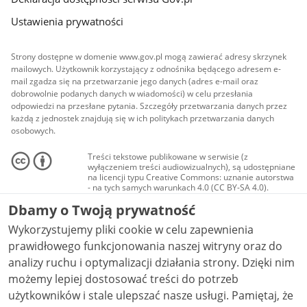
Ustawienia prywatności
Strony dostępne w domenie www.gov.pl mogą zawierać adresy skrzynek
mailowych. Użytkownik korzystający z odnośnika będącego adresem e-
mail zgadza się na przetwarzanie jego danych (adres e-mail oraz
dobrowolnie podanych danych w wiadomości) w celu przesłania
odpowiedzi na przesłane pytania. Szczegóły przetwarzania danych przez
każdą z jednostek znajdują się w ich politykach przetwarzania danych
osobowych.
Treści tekstowe publikowane w serwisie (z
wyłączeniem treści audiowizualnych), są udostępniane
na licencji typu Creative Commons: uznanie autorstwa
- na tych samych warunkach 4.0 (CC BY-SA 4.0).
Materiały audiowizualne, w tym zdjęcia, materiały
Dbamy o Twoją prywatność
audio i wideo, są udostępniane na licencji typu
Creative Commons: uznanie autorstwa użycie
Wykorzystujemy pliki cookie w celu zapewnienia
niekomercyjne - bez utworów zależnych 4.0 (CC BY-
NC-ND 4.0), o ile nie jest to stwierdzone inaczej.
prawidłowego funkcjonowania naszej witryny oraz do
analizy ruchu i optymalizacji działania strony. Dzięki nim
możemy lepiej dostosować treści do potrzeb
użytkowników i stale ulepszać nasze usługi. Pamiętaj, że