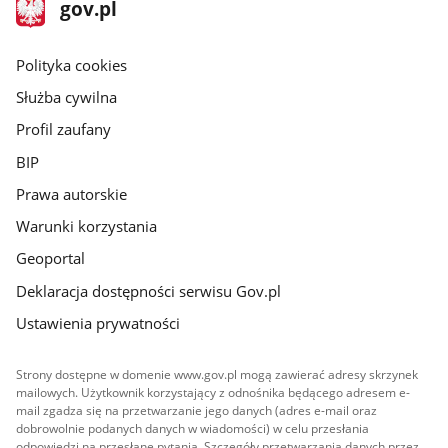
stopka
Strona
gov.pl
gov.pl
główna
gov.pl
Polityka cookies
Służba cywilna
Profil zaufany
BIP
Prawa autorskie
Warunki korzystania
Geoportal
Deklaracja dostępności serwisu Gov.pl
Ustawienia prywatności
Strony dostępne w domenie www.gov.pl mogą zawierać adresy skrzynek
mailowych. Użytkownik korzystający z odnośnika będącego adresem e-
mail zgadza się na przetwarzanie jego danych (adres e-mail oraz
dobrowolnie podanych danych w wiadomości) w celu przesłania
odpowiedzi na przesłane pytania. Szczegóły przetwarzania danych przez