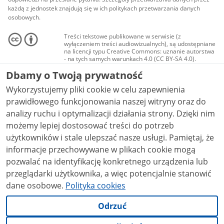
każdą z jednostek znajdują się w ich politykach przetwarzania danych
osobowych.
Treści tekstowe publikowane w serwisie (z
wyłączeniem treści audiowizualnych), są udostępniane
na licencji typu Creative Commons: uznanie autorstwa
- na tych samych warunkach 4.0 (CC BY-SA 4.0).
Materiały audiowizualne, w tym zdjęcia, materiały
Dbamy o Twoją prywatność
audio i wideo, są udostępniane na licencji typu
Creative Commons: uznanie autorstwa użycie
Wykorzystujemy pliki cookie w celu zapewnienia
niekomercyjne - bez utworów zależnych 4.0 (CC BY-
NC-ND 4.0), o ile nie jest to stwierdzone inaczej.
prawidłowego funkcjonowania naszej witryny oraz do
analizy ruchu i optymalizacji działania strony. Dzięki nim
możemy lepiej dostosować treści do potrzeb
użytkowników i stale ulepszać nasze usługi. Pamiętaj, że
informacje przechowywane w plikach cookie mogą
pozwalać na identyfikację konkretnego urządzenia lub
przeglądarki użytkownika, a więc potencjalnie stanowić
dane osobowe.
Polityka cookies
Odrzuć