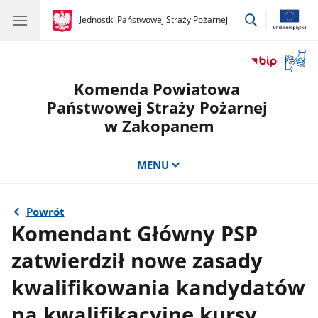
przejdź
gov.pl
Jednostki Państwowej Straży Pożarnej
gov.pl
Jednostki
do
Państwowej
wyszukiwar
Straży
Otwór
Pożarnej
okno
Komenda Powiatowa
z
tłuma
Państwowej Straży Pożarnej
języka
w Zakopanem
migow
MENU
Powrót
Komendant Główny PSP
zatwierdził nowe zasady
kwalifikowania kandydatów
na kwalifikacyjne kursy