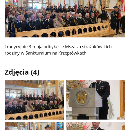
Tradycyjnie 3 maja odbyła się Msza za strażaków i ich
rodziny w Sankturaium na Krzeptówkach.
Zdjęcia (4)
Pokaż
Pokaż
zdjęcie
zdjęcie