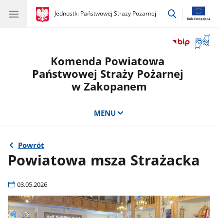
przejdź
gov.pl
Jednostki Państwowej Straży Pożarnej
gov.pl
Jednostki
do
Państwowej
wyszukiwar
Straży
Otwór
Pożarnej
okno
Komenda Powiatowa
z
tłuma
Państwowej Straży Pożarnej
języka
w Zakopanem
migow
MENU
Powrót
Powiatowa msza Strażacka
03.05.2026