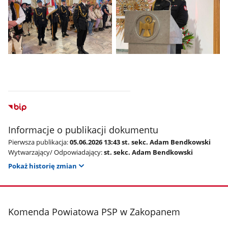
1
2
z
z
galerii.
galerii.
Pokaż
Pokaż
zdjęcie
zdjęcie
3
4
z
z
galerii.
galerii.
Informacje o publikacji dokumentu
Pierwsza publikacja:
05.06.2026 13:43 st. sekc. Adam Bendkowski
Wytwarzający/ Odpowiadający:
st. sekc. Adam Bendkowski
Pokaż historię zmian
stopka
Komenda Powiatowa PSP w Zakopanem