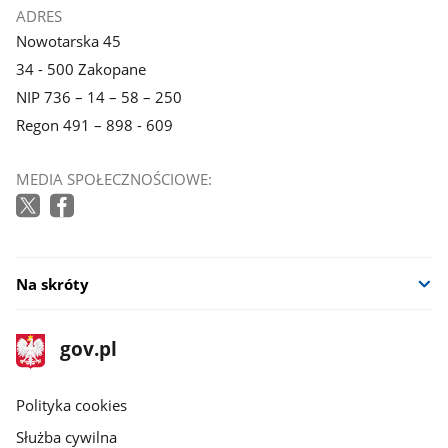
ADRES
Nowotarska 45
34 - 500 Zakopane
NIP 736 – 14 – 58 – 250
Regon 491 – 898 - 609
MEDIA SPOŁECZNOŚCIOWE:
Na skróty
stopka
Strona
gov.pl
gov.pl
główna
gov.pl
Polityka cookies
Służba cywilna