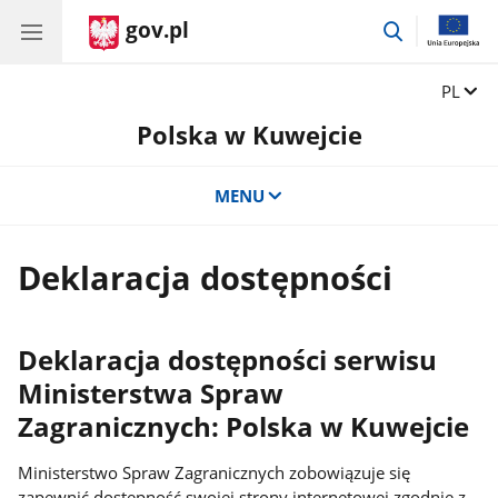
gov.pl
przejdź
do
wyszukiwar
Zmień 
PL
Polska w Kuwejcie
MENU
Deklaracja dostępności
Deklaracja dostępności serwisu
Ministerstwa Spraw
Zagranicznych: Polska w Kuwejcie
Ministerstwo Spraw Zagranicznych zobowiązuje się
zapewnić dostępność swojej strony internetowej zgodnie z