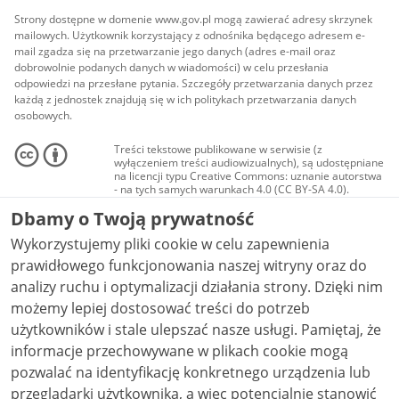
Strony dostępne w domenie www.gov.pl mogą zawierać adresy skrzynek
mailowych. Użytkownik korzystający z odnośnika będącego adresem e-
mail zgadza się na przetwarzanie jego danych (adres e-mail oraz
dobrowolnie podanych danych w wiadomości) w celu przesłania
odpowiedzi na przesłane pytania. Szczegóły przetwarzania danych przez
każdą z jednostek znajdują się w ich politykach przetwarzania danych
osobowych.
Treści tekstowe publikowane w serwisie (z
wyłączeniem treści audiowizualnych), są udostępniane
na licencji typu Creative Commons: uznanie autorstwa
- na tych samych warunkach 4.0 (CC BY-SA 4.0).
Materiały audiowizualne, w tym zdjęcia, materiały
Dbamy o Twoją prywatność
audio i wideo, są udostępniane na licencji typu
Creative Commons: uznanie autorstwa użycie
Wykorzystujemy pliki cookie w celu zapewnienia
niekomercyjne - bez utworów zależnych 4.0 (CC BY-
NC-ND 4.0), o ile nie jest to stwierdzone inaczej.
prawidłowego funkcjonowania naszej witryny oraz do
analizy ruchu i optymalizacji działania strony. Dzięki nim
możemy lepiej dostosować treści do potrzeb
użytkowników i stale ulepszać nasze usługi. Pamiętaj, że
informacje przechowywane w plikach cookie mogą
pozwalać na identyfikację konkretnego urządzenia lub
przeglądarki użytkownika, a więc potencjalnie stanowić