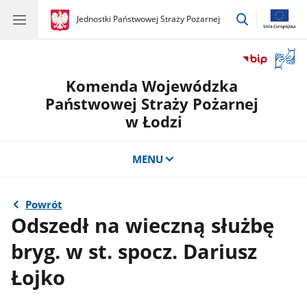
przejdź
gov.pl
Jednostki Państwowej Straży Pożarnej
gov.pl
Jednostki
do
Państwowej
wyszukiwar
Straży
Otwór
Pożarnej
okno
Komenda Wojewódzka
z
tłuma
Państwowej Straży Pożarnej
języka
w Łodzi
migow
MENU
Powrót
Odszedł na wieczną służbę
bryg. w st. spocz. Dariusz
Łojko