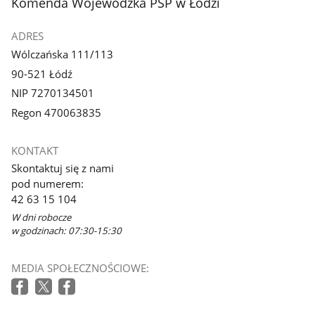
stopka
Komenda Wojewódzka PSP w Łodzi
ADRES
Wólczańska 111/113
90-521 Łódź
NIP 7270134501
Regon 470063835
KONTAKT
Skontaktuj się z nami
pod numerem:
42 63 15 104
W dni robocze
w godzinach: 07:30-15:30
MEDIA SPOŁECZNOŚCIOWE: