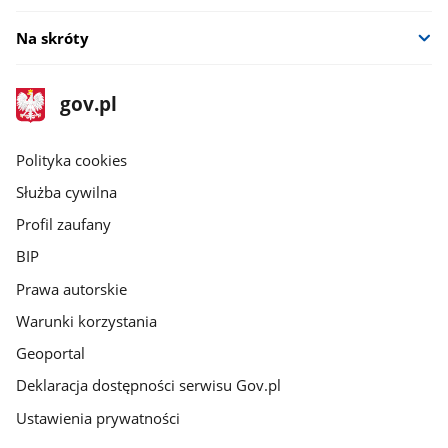
Na skróty
stopka
Strona
gov.pl
gov.pl
główna
gov.pl
Polityka cookies
Służba cywilna
Profil zaufany
BIP
Prawa autorskie
Warunki korzystania
Geoportal
Deklaracja dostępności serwisu Gov.pl
Ustawienia prywatności