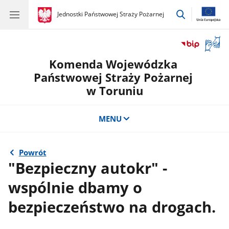
przejdź
gov.pl
Jednostki Państwowej Straży Pożarnej
gov.pl
Jednostki
do
Państwowej
wyszukiwar
Straży
Otwór
Pożarnej
okno
Komenda Wojewódzka
z
tłuma
Państwowej Straży Pożarnej
języka
w Toruniu
migow
MENU
Powrót
"Bezpieczny autokr" -
wspólnie dbamy o
bezpieczeństwo na drogach.