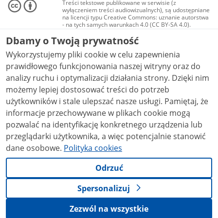
Treści tekstowe publikowane w serwisie (z
wyłączeniem treści audiowizualnych), są udostępniane
na licencji typu Creative Commons: uznanie autorstwa
- na tych samych warunkach 4.0 (CC BY-SA 4.0).
Materiały audiowizualne, w tym zdjęcia, materiały
Dbamy o Twoją prywatność
audio i wideo, są udostępniane na licencji typu
Creative Commons: uznanie autorstwa użycie
Wykorzystujemy pliki cookie w celu zapewnienia
niekomercyjne - bez utworów zależnych 4.0 (CC BY-
NC-ND 4.0), o ile nie jest to stwierdzone inaczej.
prawidłowego funkcjonowania naszej witryny oraz do
analizy ruchu i optymalizacji działania strony. Dzięki nim
możemy lepiej dostosować treści do potrzeb
użytkowników i stale ulepszać nasze usługi. Pamiętaj, że
informacje przechowywane w plikach cookie mogą
pozwalać na identyfikację konkretnego urządzenia lub
przeglądarki użytkownika, a więc potencjalnie stanowić
dane osobowe.
Polityka cookies
Odrzuć
Spersonalizuj
Zezwól na wszystkie