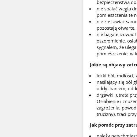
bezpieczeństwa do
nie spalać węgla d
pomieszczenia te n
nie zostawiać samo
pozostają otwarte,
nie bagatelizować 
oszołomienie, osła
sygnałem, że ulega
pomieszczenie, w k
Jakie są objawy zat
lekki ból, mdłości,
nasilający się ból
oddychaniem, oddec
drgawki, utrata prz
Osłabienie i znużen
zagrożenia, powodu
trucizny), traci pr
Jak pomóc przy zatr
należy natychmiast