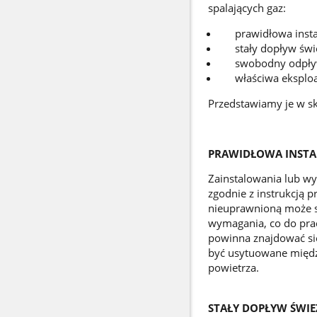
spalających gaz:
prawidłowa instal
stały dopływ świe
swobodny odpływ
właściwa eksploat
Przedstawiamy je w sk
PRAWIDŁOWA INSTA
Zainstalowania lub w
zgodnie z instrukcją 
nieuprawnioną może st
wymagania, co do prac
powinna znajdować się
być usytuowane międz
powietrza.
STAŁY DOPŁYW ŚWI