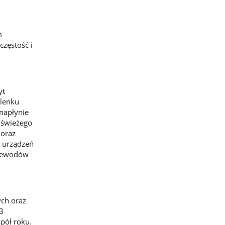
m
częstość i
yt
tlenku
 napłynie
 świeżego
 oraz
a urządzeń
rzewodów
ch oraz
 3
pół roku.