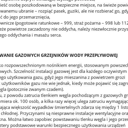
nieść osobę poszkodowaną w bezpieczne miejsce, na świeże powie
wanemu ubranie – rozpiąć pasek, guziki, ale nie rozbierać go, gdy
 do jego przemarznięcia,
wnicze (pogotowie ratunkowe – 999, straż pożarna – 998 lub 112)
eże powietrze zaczadzony nie oddycha, należy niezwłocznie przys
ego oddychania i masażu serca.
OWANIE GAZOWYCH GRZEJNIKÓW WODY PRZEPŁYWOWEJ
oko rozpowszechnionym nośnikiem energii, stosowanym powszec
ch. Szczelność instalacji gazowej jest dla każdego oczywistym
go użytkowania gazu, gdyż jego mieszanina z powietrzem grozi
użytkowników gazu nie wie jednak, kiedy może pojawić się zagr
ęgla (potocznie zwanym czadem).
u, z powodu zatrucia tlenkiem węgla pochodzącym z gazowych g
iera ok. 100 osób, a kilka razy więcej ulega zatruciu wymagaj
ażająca większość wypadków śmiertelnych zdarza się między 1 lis
 chłodnej. Przyczynami są niesprawne instalacje wentylacyjne or
kna. Można łatwo zapobiec powstawaniu tlenku węgla i jego prze
 cztery podstawowe warunki bezpiecznego użytkowania urządzeń