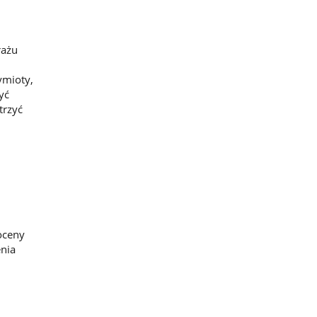
rażu
ymioty,
yć
trzyć
 oceny
enia