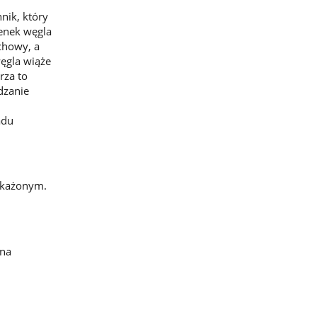
nik, który
lenek węgla
chowy, a
ęgla wiąże
rza to
dzanie
adu
skażonym.
ina