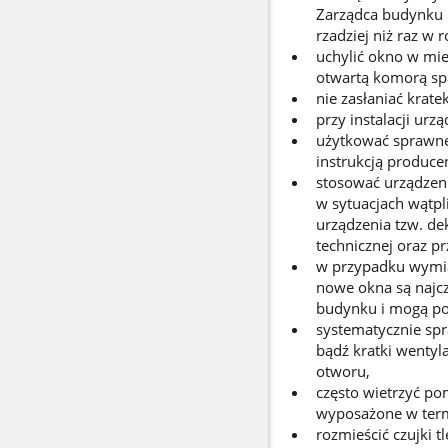
Zarządca budynku l
rzadziej niż raz w r
uchylić okno w mie
otwartą komorą spa
nie zasłaniać krat
przy instalacji ur
użytkować sprawne 
instrukcją produce
stosować urządzen
w sytuacjach wątpl
urządzenia tzw. dek
technicznej oraz p
w przypadku wymia
nowe okna są najcz
budynku i mogą po
systematycznie spr
bądź kratki wentyla
otworu,
często wietrzyć po
wyposażone w termy
rozmieścić czujki t