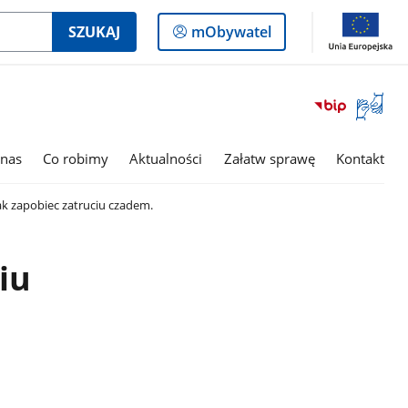
Logowanie
SZUKAJ
mObywatel
do
panelu
Otwórz
okno
z
tłumac
nas
Co robimy
Aktualności
Załatw sprawę
Kontakt
języka
migowe
ak zapobiec zatruciu czadem.
iu