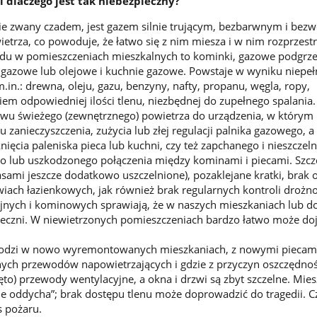
 i dlaczego jest tak niebezpieczny?
nie zwany czadem, jest gazem silnie trującym, bezbarwnym i be
etrza, co powoduje, że łatwo się z nim miesza i w nim rozprzestr
zadu w pomieszczeniach mieszkalnych to kominki, gazowe podgrz
 gazowe lub olejowe i kuchnie gazowe. Powstaje w wyniku niepe
m.in.: drewna, oleju, gazu, benzyny, nafty, propanu, węgla, ropy,
 odpowiedniej ilości tlenu, niezbędnej do zupełnego spalania.
ywu świeżego (zewnętrznego) powietrza do urządzenia, w którym 
 zanieczyszczenia, zużycia lub złej regulacji palnika gazowego, a
ęcia paleniska pieca lub kuchni, czy też zapchanego i nieszczel
lub uszkodzonego połączenia między kominami i piecami. Szcz
ami jeszcze dodatkowo uszczelnione), pozaklejane kratki, brak
iach łazienkowych, jak również brak regularnych kontroli drożno
nych i kominowych sprawiają, że w naszych mieszkaniach lub 
eczni. W niewietrzonych pomieszczeniach bardzo łatwo może doj
hodzi w nowo wyremontowanych mieszkaniach, z nowymi piecami
ych przewodów napowietrzających i gdzie z przyczyn oszczędno
ęto) przewody wentylacyjne, a okna i drzwi są zbyt szczelne. Mie
ie oddycha”; brak dostępu tlenu może doprowadzić do tragedii. 
s pożaru.