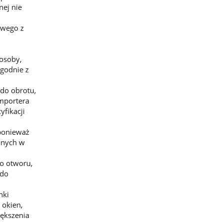
nej nie
owego z
 osoby,
zgodnie z
do obrotu,
importera
yfikacji
ponieważ
anych w
do otworu,
 do
nki
 okien,
iększenia