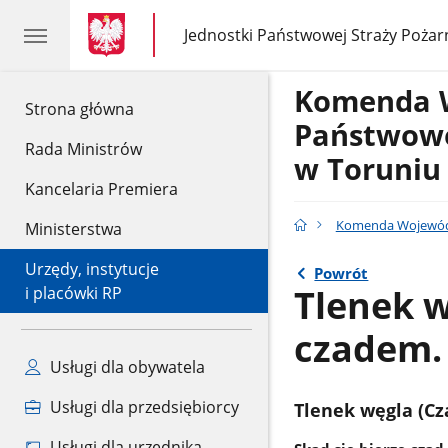
gov.pl
gov.pl
Jednostki Państwowej Straży Pożar
gov.pl
Jednostki
Państwowej
Straży
Komenda 
Pożarnej
gov.pl
Strona główna
Państwowe
Rada Ministrów
w Toruniu
Kancelaria Premiera
Komenda Wojewódz
Ministerstwa
Urzędy, instytucje
Powrót
Tlenek w
i placówki RP
czadem.
Usługi dla obywatela
Usługi dla przedsiębiorcy
Tlenek węgla (Cz
Usługi dla urzędnika