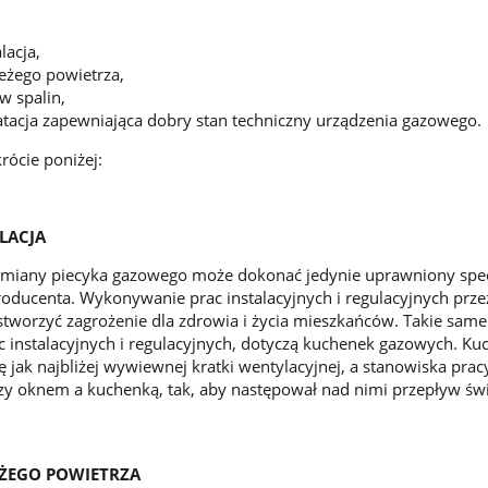
acja,
żego powietrza,
 spalin,
acja zapewniająca dobry stan techniczny urządzenia gazowego.
rócie poniżej:
LACJA
ymiany piecyka gazowego może dokonać jedynie uprawniony specj
producenta. Wykonywanie prac instalacyjnych i regulacyjnych prz
worzyć zagrożenie dla zdrowia i życia mieszkańców. Takie same
 instalacyjnych i regulacyjnych, dotyczą kuchenek gazowych. Ku
 jak najbliżej wywiewnej kratki wentylacyjnej, a stanowiska pra
y oknem a kuchenką, tak, aby następował nad nimi przepływ św
EŻEGO POWIETRZA