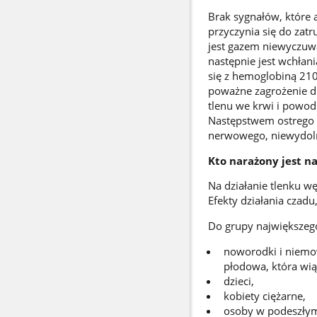
Brak sygnałów, które 
przyczynia się do zat
jest gazem niewyczuwa
następnie jest wchłan
się z hemoglobiną 210 
poważne zagrożenie dl
tlenu we krwi i powo
Następstwem ostrego 
nerwowego, niewydoln
Kto narażony jest na
Na działanie tlenku 
Efekty działania czadu
Do grupy największego
noworodki i niemo
płodowa, która wią
dzieci,
kobiety ciężarne,
osoby w podeszłym