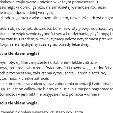
datkowe czujki warto umieścić w każdym pomieszczeniu,
rzewnego w domu, garażu, na zamkniętej werandzie itp., jeżeli
ie mają odpowiedniej wentylacji,
chodu w garażu z włączonym silnikiem, nawet jeżeli drzwi do ga
takich objawów jak: duszności, bóle i zawroty głowy, nudności, w
bienie, przyśpieszenie czynności serca i oddychania, gdyż mogą b
my zatruciu czadem; w takiej sytuacji należy natychmiast przewie
tórym się znajdujemy i zasięgnąć porady lekarskiej.
rucia tlenkiem węgla?
 wymioty, ogólne zmęczenie i osłabienie – lekkie zatrucie,
 głowy, senność, zaburzenia świadomości i równowagi, trudności z
h przyśpieszony, zaburzenia rytmu serca – średnie zatrucie,
ytomności – ciężkie zatrucie,
ie, które czuje zaczadzony oraz zaburzenia orientacji i zdolności
ją, że jest on całkowicie bierny (nie ucieka z miejsca nagromadz
zytomność i – jeśli nikt nie przyjdzie mu z pomocą – umiera.
uciu tlenkiem węgla?
 zapewnić dopływ świeżego, czystego powietrza,