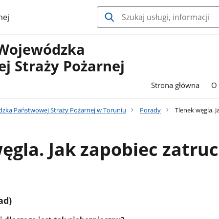
nej
Wojewódzka
j Straży Pożarnej
Strona główna
O 
ka Państwowej Straży Pożarnej w Toruniu
Porady
Tlenek węgla. J
ęgla. Jak zapobiec zatruc
ad)