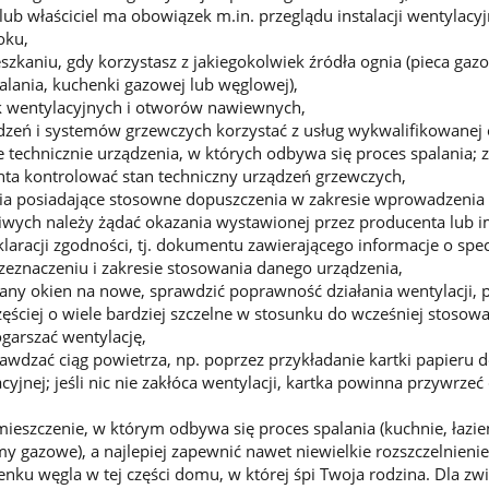
ub właściciel ma obowiązek m.in. przeglądu instalacji wentylacyj
oku,
szkaniu, gdy korzystasz z jakiegokolwiek źródła ognia (pieca gaz
lania, kuchenki gazowej lub węglowej),
ek wentylacyjnych i otworów nawiewnych,
ządzeń i systemów grzewczych korzystać z usług wykwalifikowanej
technicznie urządzenia, w których odbywa się proces spalania; 
nta kontrolować stan techniczny urządzeń grzewczych,
ia posiadające stosowne dopuszczenia w zakresie wprowadzenia 
iwych należy żądać okazania wystawionej przez producenta lub 
laracji zgodności, tj. dokumentu zawierającego informacje o spec
rzeznaczeniu i zakresie stosowania danego urządzenia,
ny okien na nowe, sprawdzić poprawność działania wentylacji, 
ęściej o wiele bardziej szczelne w stosunku do wcześniej stosow
garszać wentylację,
awdzać ciąg powietrza, np. poprzez przykładanie kartki papieru 
cyjnej; jeśli nic nie zakłóca wentylacji, kartka powinna przywrzeć
mieszczenie, w którym odbywa się proces spalania (kuchnie, łazie
 gazowe), a najlepiej zapewnić nawet niewielkie rozszczelnienie
lenku węgla w tej części domu, w której śpi Twoja rodzina. Dla zw