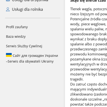
Skąd się bierze czad
Tlenek węgla, potocz
Usługi dla rolnika
nieco lżejszym od powi
Potencjalne źródła c
wody, piece węglowe,
Profil zaufany
spalania wielu paliw, 
spowodowanego brakiem
Baza wiedzy
wynikać z braku dopł
spalanie albo z powodu
Serwis Służby Cywilnej
przedwczesnego zamkni
przewodu kominowego 
Сайт для громадян України
pozamykane okna (czas
–
Serwis dla obywateli Ukrainy
wentylacyjnych w drzw
przewodów wentylacyj
możemy nie być bezpi
tragedii.
Do zatruć często doc
mającymi indywidualn
zlikwidowano (zasłoni
doskonale szczelne „n
powstać także podcza