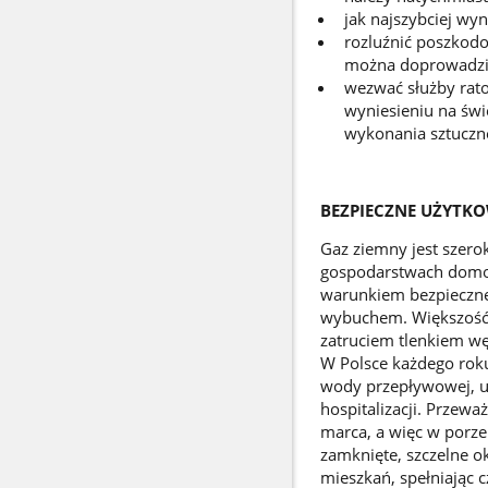
jak najszybciej wy
rozluźnić poszkodo
można doprowadzić
wezwać służby rato
wyniesieniu na świ
wykonania sztuczn
BEZPIECZNE UŻYTK
Gaz ziemny jest szer
gospodarstwach domowy
warunkiem bezpieczne
wybuchem. Większość 
zatruciem tlenkiem w
W Polsce każdego rok
wody przepływowej, um
hospitalizacji. Przew
marca, a więc w porze
zamknięte, szczelne o
mieszkań, spełniając