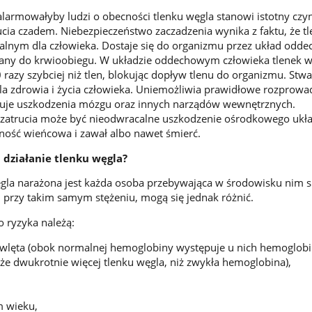
alarmowałyby ludzi o obecności tlenku węgla stanowi istotny czyn
rucia czadem. Niebezpieczeństwo zaczadzenia wynika z faktu, że t
lnym dla człowieka. Dostaje się do organizmu przez układ odde
iany do krwioobiegu. W układzie oddechowym człowieka tlenek w
razy szybciej niż tlen, blokując dopływ tlenu do organizmu. Stwa
a zdrowia i życia człowieka. Uniemożliwia prawidłowe rozprowa
duje uszkodzenia mózgu oraz innych narządów wewnętrznych.
zatrucia może być nieodwracalne uszkodzenie ośrodkowego ukł
ość wieńcowa i zawał albo nawet śmierć.
 działanie tlenku węgla?
węgla narażona jest każda osoba przebywająca w środowisku nim 
, przy takim samym stężeniu, mogą się jednak różnić.
 ryzyka należą:
wlęta (obok normalnej hemoglobiny występuje u nich hemoglob
że dwukrotnie więcej tlenku węgla, niż zwykła hemoglobina),
 wieku,