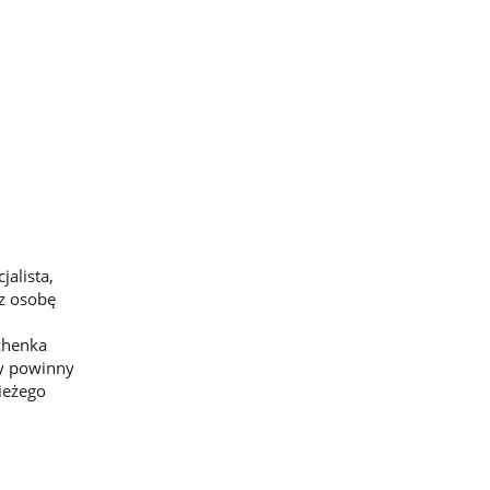
alista,
ez osobę
chenka
cy powinny
ieżego