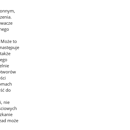
zwonnym,
zenia.
ewacze
łnego
 Może to
następuje
 także
nego
elnie
 otworów
ści
domach
ść do
, nie
ściowych
szkanie
Czad może