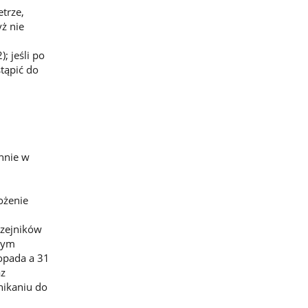
trze,
ż nie
; jeśli po
tąpić do
hnie w
ożenie
rzejników
ącym
topada a 31
az
nikaniu do