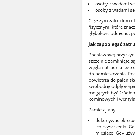
osoby z wadami se
osoby z wadami se
Cięższym zatruciom u
fizycznym, które znac
głębokość oddechu, po
Jak zapobiegać zatr
Podstawową przyczyną 
szczelnie zamknięte s
węgla i utrudnia jego 
do pomieszczenia. Pr
powietrza do palenisk
swobodny odpływ spal
mogących być źródłem
kominowych i wentyla
Pamiętaj aby:
dokonywać okresow
ich czyszczenia. Gd
miesiące. Gdy używ