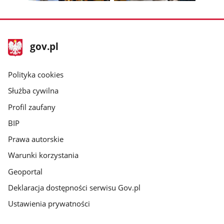
Pokaż
Pokaż
zdjęcie
zdjęcie
3
4
z
z
stopka
Strona
gov.pl
galerii.
galerii.
gov.pl
główna
gov.pl
Polityka cookies
Służba cywilna
Profil zaufany
BIP
Prawa autorskie
Warunki korzystania
Geoportal
Deklaracja dostępności serwisu Gov.pl
Ustawienia prywatności