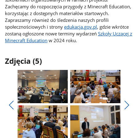
Zachęcamy do rozpoczęcia przygody z Minecraft Education,
korzystając z dostępnych materiałów startowych.
Zapraszamy również do śledzenia naszych profili
społecznościowych i strony
edukacja.gov.pl
, gdzie wkrótce
zostaną ogłoszone nowe terminy wydarzeń
Szkoły Uczącej z
Minecraft Education
w 2024 roku.
Zdjęcia (5)
Pokaż
Pokaż
zdjęcie
zdjęcie
Pokaż
Poka
1
2
poprzednie
nest
z
z
zdjęcia
zdjęc
galerii.
galerii.