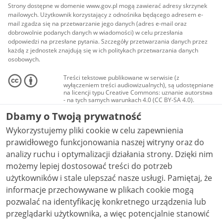
Strony dostępne w domenie www.gov.pl mogą zawierać adresy skrzynek
mailowych. Użytkownik korzystający z odnośnika będącego adresem e-
mail zgadza się na przetwarzanie jego danych (adres e-mail oraz
dobrowolnie podanych danych w wiadomości) w celu przesłania
odpowiedzi na przesłane pytania. Szczegóły przetwarzania danych przez
każdą z jednostek znajdują się w ich politykach przetwarzania danych
osobowych.
Treści tekstowe publikowane w serwisie (z
wyłączeniem treści audiowizualnych), są udostępniane
na licencji typu Creative Commons: uznanie autorstwa
- na tych samych warunkach 4.0 (CC BY-SA 4.0).
Materiały audiowizualne, w tym zdjęcia, materiały
Dbamy o Twoją prywatność
audio i wideo, są udostępniane na licencji typu
Creative Commons: uznanie autorstwa użycie
Wykorzystujemy pliki cookie w celu zapewnienia
niekomercyjne - bez utworów zależnych 4.0 (CC BY-
NC-ND 4.0), o ile nie jest to stwierdzone inaczej.
prawidłowego funkcjonowania naszej witryny oraz do
analizy ruchu i optymalizacji działania strony. Dzięki nim
możemy lepiej dostosować treści do potrzeb
użytkowników i stale ulepszać nasze usługi. Pamiętaj, że
informacje przechowywane w plikach cookie mogą
pozwalać na identyfikację konkretnego urządzenia lub
przeglądarki użytkownika, a więc potencjalnie stanowić