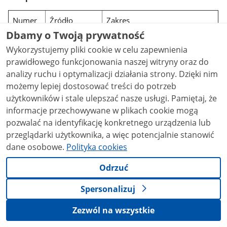
Numer
Źródło
Zakres
zestawu
Dbamy o Twoją prywatność
Wykorzystujemy pliki cookie w celu zapewnienia
0
Certyfikat
Imiona, Nazwisko, PESEL,
prawidłowego funkcjonowania naszej witryny oraz do
Obywatelstwo
analizy ruchu i optymalizacji działania strony. Dzięki nim
3001
Certyfikat
Imiona, Nazwisko, PESEL,
możemy lepiej dostosować treści do potrzeb
Obywatelstwo
użytkowników i stale ulepszać nasze usługi. Pamiętaj, że
informacje przechowywane w plikach cookie mogą
System
Imię, Drugie imię, Nazwisko,
pozwalać na identyfikację konkretnego urządzenia lub
Rejestrów
PESEL, Data urodzenia, Kraj
przeglądarki użytkownika, a więc potencjalnie stanowić
Państwowych
urodzenia, Miejsce urodzenia,
dane osobowe.
Polityka cookies
Płeć, Obywatelstwo, Seria i
numer dokumentu
Odrzuć
tożsamości, Data ważności
dokumentu, Status
Spersonalizuj
cudzoziemca, Zdjęcie
Zezwól na wszystkie
3002
Certyfikat
Imiona, Nazwisko, PESEL,
Obywatelstwo