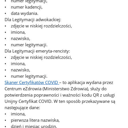
• numer legitymacji,
• numer kadencji,
• data wydania.
Dla Legitymacji adwokackiej:
• zdjęcie w niskiej rozdzielczości,
• imiona,
• nazwisko,
• numer legitymacji.
Dla Legitymacji emeryta-rencisty:
• zdjęcie w niskiej rozdzielczości,
• imiona,
• nazwisko,
• numer legitymacji.
Skaner Certyfikatów COVID
– to aplikacja wydana przez
Centrum eZdrowia (Ministerstwo Zdrowia), służy do
potwierdzenia poprawności i ważności kodu QR z usługi
Unijny Certyfikat COVID. W ten sposób przekazywane są
następujące dane:
• imiona,
• pierwsza litera nazwiska,
• dzień i miesiąc urodzin,