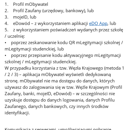
1. Profil mObywatel
2. Profil Zaufany (urzędowy, bankowy), lub
3. mojeID, lub
4. eDowód – z wykorzystaniem aplikacji
eDO App
, lub
5. z wykorzystaniem poświadczeń wydanych przez szkołę
/ uczelnię:
• poprzez zeskanowanie kodu QR mLegitymacji szkolnej /
mLegitymacji studenckiej, lub
• poprzez przepisanie kodu aktywacyjnego mLegitymacji
szkolnej / mLegitymacji studenckiej.
W przypadku korzystania z tzw. Węzła Krajowego (metoda 1
/ 2 / 3) – aplikacja mObywatel wyświetli dedykowaną
stronę. mObywatel nie ma dostępu do danych, których
używasz do zalogowania się w tzw. Węźle Krajowym (Profil
Zaufany, banki, mojeID, eDowód) – w szczególności nie
uzyskuje dostępu do danych logowania, danych Profilu
Zaufanego, danych bankowych, czy innych środków
identyfikacji.
Komunikacja z serwerami, umożliwiającymi pobranie