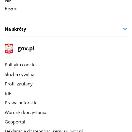
NIP
Regon
Na skróty
stopka
Strona
gov.pl
gov.pl
główna
gov.pl
Polityka cookies
Służba cywilna
Profil zaufany
BIP
Prawa autorskie
Warunki korzystania
Geoportal
Deklaracja dostępności serwisu Gov.pl