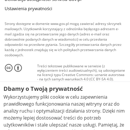
Ustawienia prywatności
Strony dostępne w domenie www.gov.pl mogą zawierać adresy skrzynek
mailowych. Użytkownik korzystający z odnośnika będącego adresem e-
mail zgadza się na przetwarzanie jego danych (adres e-mail oraz
dobrowolnie podanych danych w wiadomości) w celu przesłania
odpowiedzi na przesłane pytania. Szczegóły przetwarzania danych przez
każdą z jednostek znajdują się w ich politykach przetwarzania danych
osobowych.
Treści tekstowe publikowane w serwisie (z
wyłączeniem treści audiowizualnych), są udostępniane
na licencji typu Creative Commons: uznanie autorstwa
- na tych samych warunkach 4.0 (CC BY-SA 4.0).
Materiały audiowizualne, w tym zdjęcia, materiały
Dbamy o Twoją prywatność
audio i wideo, są udostępniane na licencji typu
Creative Commons: uznanie autorstwa użycie
Wykorzystujemy pliki cookie w celu zapewnienia
niekomercyjne - bez utworów zależnych 4.0 (CC BY-
NC-ND 4.0), o ile nie jest to stwierdzone inaczej.
prawidłowego funkcjonowania naszej witryny oraz do
analizy ruchu i optymalizacji działania strony. Dzięki nim
możemy lepiej dostosować treści do potrzeb
użytkowników i stale ulepszać nasze usługi. Pamiętaj, że