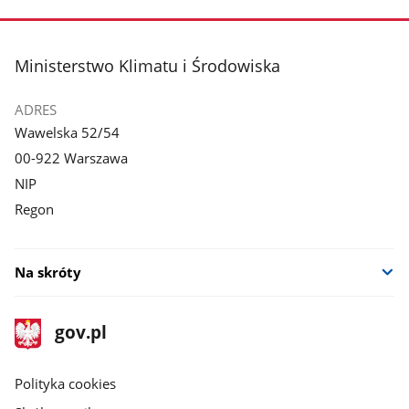
stopka
Ministerstwo Klimatu i Środowiska
ADRES
Wawelska 52/54
00-922 Warszawa
NIP
Regon
Na skróty
stopka
Strona
gov.pl
gov.pl
główna
gov.pl
Polityka cookies