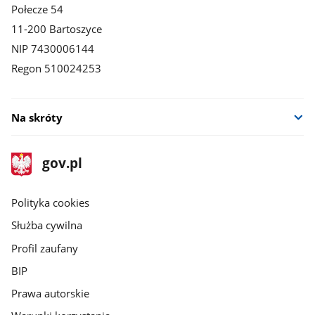
Połecze 54
11-200 Bartoszyce
NIP 7430006144
Regon 510024253
Na skróty
stopka
Strona
gov.pl
gov.pl
główna
gov.pl
Polityka cookies
Służba cywilna
Profil zaufany
BIP
Prawa autorskie