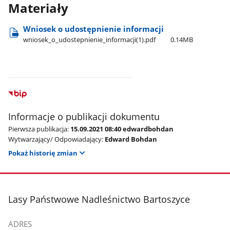
Materiały
Wniosek o udostępnienie informacji
wniosek​_o​_udostepnienie​_informacji(1).pdf
0.14MB
Informacje o publikacji dokumentu
Pierwsza publikacja:
15.09.2021 08:40 edwardbohdan
Wytwarzający/ Odpowiadający:
Edward Bohdan
Pokaż historię zmian
stopka
Lasy Państwowe Nadleśnictwo Bartoszyce
ADRES