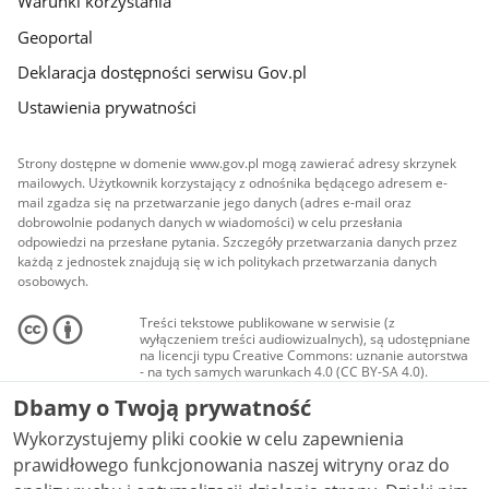
Warunki korzystania
Geoportal
Deklaracja dostępności serwisu Gov.pl
Ustawienia prywatności
Strony dostępne w domenie www.gov.pl mogą zawierać adresy skrzynek
mailowych. Użytkownik korzystający z odnośnika będącego adresem e-
mail zgadza się na przetwarzanie jego danych (adres e-mail oraz
dobrowolnie podanych danych w wiadomości) w celu przesłania
odpowiedzi na przesłane pytania. Szczegóły przetwarzania danych przez
każdą z jednostek znajdują się w ich politykach przetwarzania danych
osobowych.
Treści tekstowe publikowane w serwisie (z
wyłączeniem treści audiowizualnych), są udostępniane
na licencji typu Creative Commons: uznanie autorstwa
- na tych samych warunkach 4.0 (CC BY-SA 4.0).
Materiały audiowizualne, w tym zdjęcia, materiały
Dbamy o Twoją prywatność
audio i wideo, są udostępniane na licencji typu
Creative Commons: uznanie autorstwa użycie
Wykorzystujemy pliki cookie w celu zapewnienia
niekomercyjne - bez utworów zależnych 4.0 (CC BY-
NC-ND 4.0), o ile nie jest to stwierdzone inaczej.
prawidłowego funkcjonowania naszej witryny oraz do