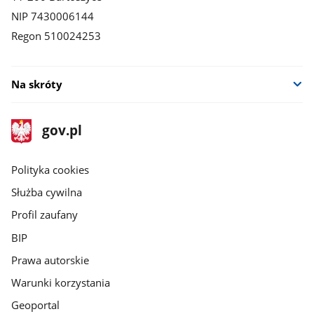
NIP 7430006144
Regon 510024253
Na skróty
stopka
Strona
gov.pl
gov.pl
główna
gov.pl
Polityka cookies
Służba cywilna
Profil zaufany
BIP
Prawa autorskie
Warunki korzystania
Geoportal