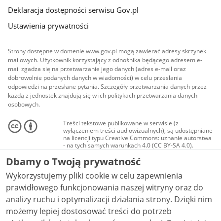
Deklaracja dostępności serwisu Gov.pl
Ustawienia prywatności
Strony dostępne w domenie www.gov.pl mogą zawierać adresy skrzynek
mailowych. Użytkownik korzystający z odnośnika będącego adresem e-
mail zgadza się na przetwarzanie jego danych (adres e-mail oraz
dobrowolnie podanych danych w wiadomości) w celu przesłania
odpowiedzi na przesłane pytania. Szczegóły przetwarzania danych przez
każdą z jednostek znajdują się w ich politykach przetwarzania danych
osobowych.
Treści tekstowe publikowane w serwisie (z
wyłączeniem treści audiowizualnych), są udostępniane
na licencji typu Creative Commons: uznanie autorstwa
- na tych samych warunkach 4.0 (CC BY-SA 4.0).
Materiały audiowizualne, w tym zdjęcia, materiały
Dbamy o Twoją prywatność
audio i wideo, są udostępniane na licencji typu
Creative Commons: uznanie autorstwa użycie
Wykorzystujemy pliki cookie w celu zapewnienia
niekomercyjne - bez utworów zależnych 4.0 (CC BY-
NC-ND 4.0), o ile nie jest to stwierdzone inaczej.
prawidłowego funkcjonowania naszej witryny oraz do
analizy ruchu i optymalizacji działania strony. Dzięki nim
możemy lepiej dostosować treści do potrzeb