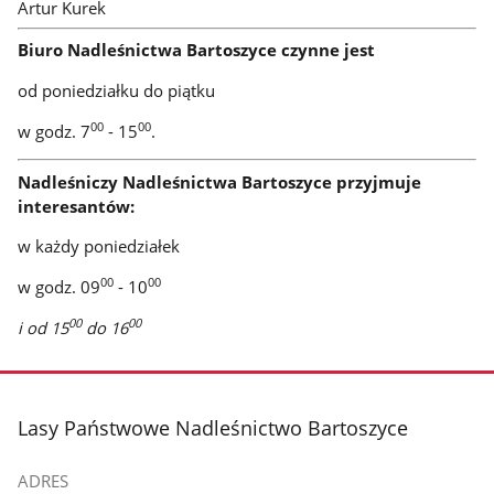
Artur Kurek
Biuro Nadleśnictwa Bartoszyce czynne jest
od poniedziałku do piątku
00
00
w godz. 7
- 15
.
Nadleśniczy Nadleśnictwa Bartoszyce przyjmuje
interesantów:
w każdy poniedziałek
00
00
w godz. 09
- 10
00
00
i od 15
do 16
stopka
Lasy Państwowe Nadleśnictwo Bartoszyce
ADRES