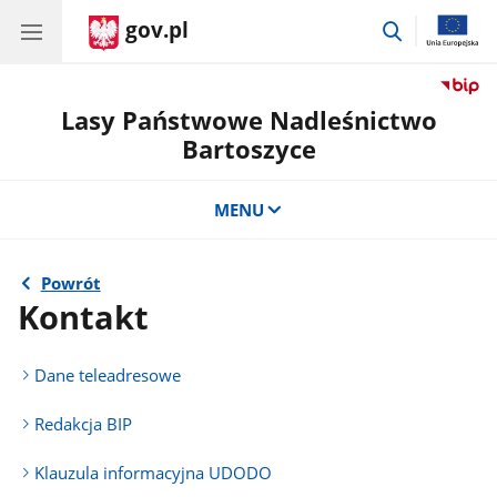
gov.pl
przejdź
do
wyszukiwar
Lasy Państwowe Nadleśnictwo
Bartoszyce
MENU
Powrót
Kontakt
Dane teleadresowe
Redakcja BIP
Klauzula informacyjna UDODO