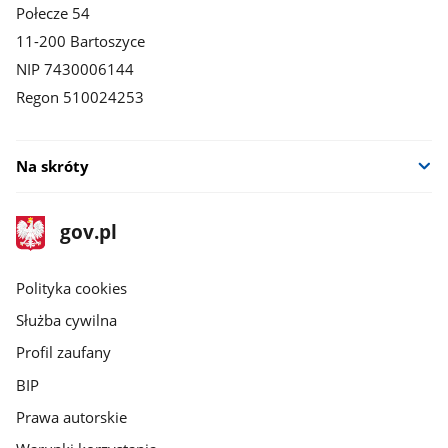
Połecze 54
11-200 Bartoszyce
NIP 7430006144
Regon 510024253
Na skróty
stopka
Strona
gov.pl
gov.pl
główna
gov.pl
Polityka cookies
Służba cywilna
Profil zaufany
BIP
Prawa autorskie