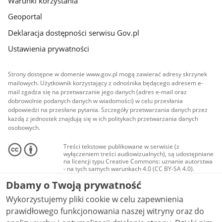
Warunki korzystania
Geoportal
Deklaracja dostępności serwisu Gov.pl
Ustawienia prywatności
Strony dostępne w domenie www.gov.pl mogą zawierać adresy skrzynek
mailowych. Użytkownik korzystający z odnośnika będącego adresem e-
mail zgadza się na przetwarzanie jego danych (adres e-mail oraz
dobrowolnie podanych danych w wiadomości) w celu przesłania
odpowiedzi na przesłane pytania. Szczegóły przetwarzania danych przez
każdą z jednostek znajdują się w ich politykach przetwarzania danych
osobowych.
Treści tekstowe publikowane w serwisie (z
wyłączeniem treści audiowizualnych), są udostępniane
na licencji typu Creative Commons: uznanie autorstwa
- na tych samych warunkach 4.0 (CC BY-SA 4.0).
Materiały audiowizualne, w tym zdjęcia, materiały
Dbamy o Twoją prywatność
audio i wideo, są udostępniane na licencji typu
Creative Commons: uznanie autorstwa użycie
Wykorzystujemy pliki cookie w celu zapewnienia
niekomercyjne - bez utworów zależnych 4.0 (CC BY-
NC-ND 4.0), o ile nie jest to stwierdzone inaczej.
prawidłowego funkcjonowania naszej witryny oraz do