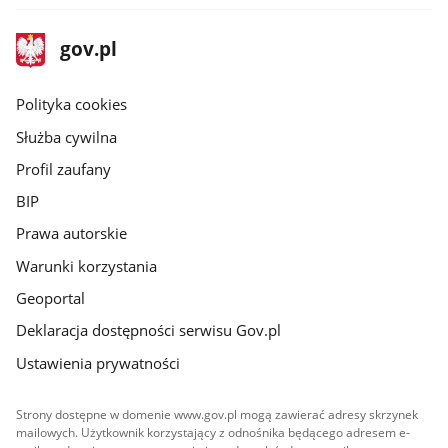
stopka
Strona
gov.pl
gov.pl
główna
gov.pl
Polityka cookies
Służba cywilna
Profil zaufany
BIP
Prawa autorskie
Warunki korzystania
Geoportal
Deklaracja dostępności serwisu Gov.pl
Ustawienia prywatności
Strony dostępne w domenie www.gov.pl mogą zawierać adresy skrzynek
mailowych. Użytkownik korzystający z odnośnika będącego adresem e-