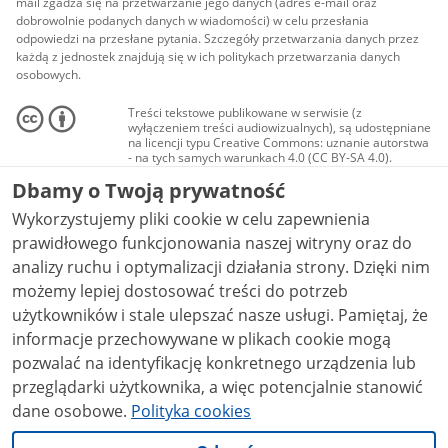
mail zgadza się na przetwarzanie jego danych (adres e-mail oraz
dobrowolnie podanych danych w wiadomości) w celu przesłania
odpowiedzi na przesłane pytania. Szczegóły przetwarzania danych przez
każdą z jednostek znajdują się w ich politykach przetwarzania danych
osobowych.
Treści tekstowe publikowane w serwisie (z
wyłączeniem treści audiowizualnych), są udostępniane
na licencji typu Creative Commons: uznanie autorstwa
- na tych samych warunkach 4.0 (CC BY-SA 4.0).
Materiały audiowizualne, w tym zdjęcia, materiały
Dbamy o Twoją prywatność
audio i wideo, są udostępniane na licencji typu
Creative Commons: uznanie autorstwa użycie
Wykorzystujemy pliki cookie w celu zapewnienia
niekomercyjne - bez utworów zależnych 4.0 (CC BY-
NC-ND 4.0), o ile nie jest to stwierdzone inaczej.
prawidłowego funkcjonowania naszej witryny oraz do
analizy ruchu i optymalizacji działania strony. Dzięki nim
możemy lepiej dostosować treści do potrzeb
użytkowników i stale ulepszać nasze usługi. Pamiętaj, że
informacje przechowywane w plikach cookie mogą
pozwalać na identyfikację konkretnego urządzenia lub
przeglądarki użytkownika, a więc potencjalnie stanowić
dane osobowe.
Polityka cookies