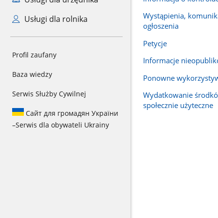
Wystąpienia, komunika
Usługi dla rolnika
ogłoszenia
Petycje
Profil zaufany
Informacje nieopubli
Baza wiedzy
Ponowne wykorzysty
Serwis Służby Cywilnej
Wydatkowanie środkó
społecznie użyteczne
Сайт для громадян України
–
Serwis dla obywateli Ukrainy