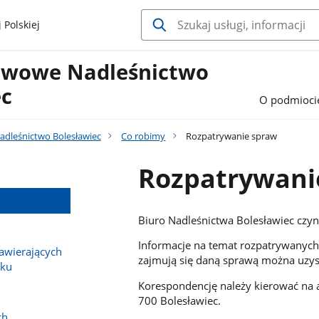
 Polskiej
twowe Nadleśnictwo
ec
O podmioci
dleśnictwo Bolesławiec
Co robimy
Rozpatrywanie spraw
Rozpatrywani
Biuro Nadleśnictwa Bolesławiec czyn
Informacje na temat rozpatrywanych 
wierających
zajmują się daną sprawą można uzysk
sku
Korespondencję należy kierować na a
700 Bolesławiec.
ch