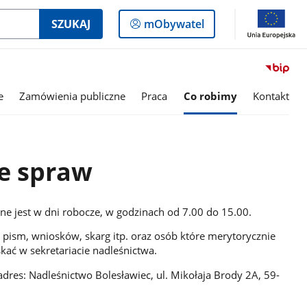
Logowanie
SZUKAJ
mObywatel
do
panelu
e
Zamówienia publiczne
Praca
Co robimy
Kontakt
e spraw
ne jest w dni robocze, w godzinach od 7.00 do 15.00.
pism, wniosków, skarg itp. oraz osób które merytorycznie
ać w sekretariacie nadleśnictwa.
dres: Nadleśnictwo Bolesławiec, ul. Mikołaja Brody 2A, 59-