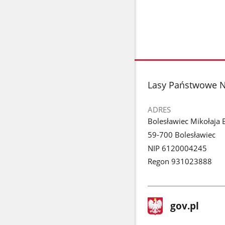
stopka
Lasy Państwowe N
ADRES
Bolesławiec Mikołaja 
59-700 Bolesławiec
NIP 6120004245
Regon 931023888
stopka
Strona
gov.pl
gov.pl
główna