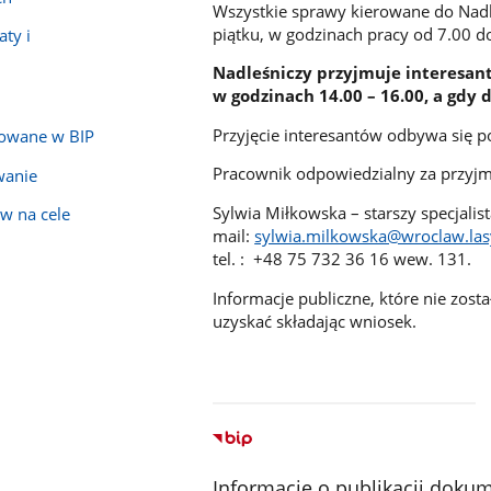
Wszystkie sprawy kierowane do Nadl
piątku, w godzinach pracy od 7.00 do
ty i
Nadleśniczy przyjmuje interesan
w godzinach 14.00 – 16.00, a gdy 
Przyjęcie interesantów odbywa się 
kowane w BIP
Pracownik odpowiedzialny za przyjm
wanie
Sylwia Miłkowska – starszy specjalis
w na cele
mail:
sylwia.milkowska@wroclaw.las
tel. : +48 75 732 36 16 wew. 131.
Informacje publiczne, które nie zost
uzyskać składając wniosek.
Informacje o publikacji doku