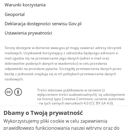
Warunki korzystania
Geoportal
Deklaracja dostępności serwisu Gov.pl
Ustawienia prywatności
Strony dostępne w domenie www.gov.pl mogą zawierać adresy skrzynek
mailowych. Użytkownik korzystający z odnośnika będącego adresem e-
mail zgadza się na przetwarzanie jego danych (adres e-mail oraz
dobrowolnie podanych danych w wiadomości) w celu przesłania
odpowiedzi na przesłane pytania. Szczegóły przetwarzania danych przez
każdą z jednostek znajdują się w ich politykach przetwarzania danych
osobowych.
Treści tekstowe publikowane w serwisie (z
wyłączeniem treści audiowizualnych), są udostępniane
na licencji typu Creative Commons: uznanie autorstwa
- na tych samych warunkach 4.0 (CC BY-SA 4.0).
Materiały audiowizualne, w tym zdjęcia, materiały
Dbamy o Twoją prywatność
audio i wideo, są udostępniane na licencji typu
Creative Commons: uznanie autorstwa użycie
Wykorzystujemy pliki cookie w celu zapewnienia
niekomercyjne - bez utworów zależnych 4.0 (CC BY-
NC-ND 4.0), o ile nie jest to stwierdzone inaczej.
prawidłowego funkcjonowania naszej witryny oraz do