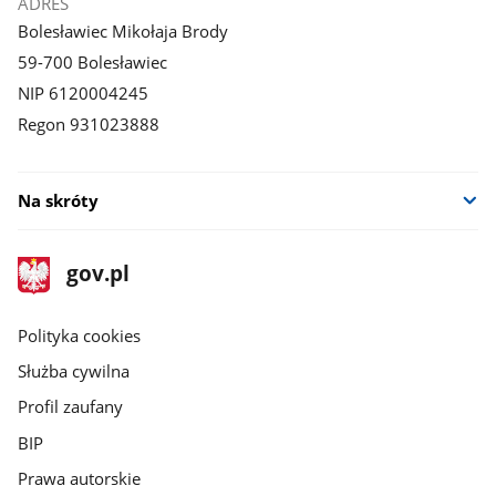
ADRES
Bolesławiec Mikołaja Brody
59-700 Bolesławiec
NIP 6120004245
Regon 931023888
Na skróty
stopka
Strona
gov.pl
gov.pl
główna
gov.pl
Polityka cookies
Służba cywilna
Profil zaufany
BIP
Prawa autorskie