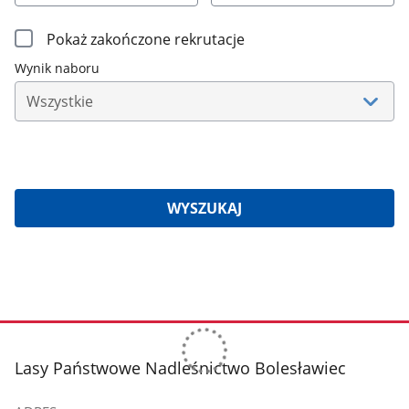
Filtrowanie
Pokaż zakończone rekrutacje
Wynik naboru
wyników
naboru
WYSZUKAJ
Znaleziono
wyników:
stopka
Lasy Państwowe Nadleśnictwo Bolesławiec