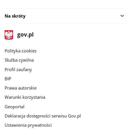
Na skróty
stopka
Strona
gov.pl
gov.pl
główna
gov.pl
Polityka cookies
Służba cywilna
Profil zaufany
BIP
Prawa autorskie
Warunki korzystania
Geoportal
Deklaracja dostępności serwisu Gov.pl
Ustawienia prywatności