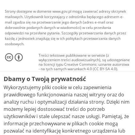
Strony dostępne w domenie www.gov.pl mogą zawierać adresy skrzynek
mailowych. Użytkownik korzystający z odnośnika będącego adresem e-
mail zgadza się na przetwarzanie jego danych (adres e-mail oraz
dobrowolnie podanych danych w wiadomości) w celu przesłania
odpowiedzi na przesłane pytania. Szczegóły przetwarzania danych przez
każdą z jednostek znajdują się w ich politykach przetwarzania danych
osobowych.
Treści tekstowe publikowane w serwisie (z
wyłączeniem treści audiowizualnych), są udostępniane
na licencji typu Creative Commons: uznanie autorstwa
- na tych samych warunkach 4.0 (CC BY-SA 4.0).
Materiały audiowizualne, w tym zdjęcia, materiały
Dbamy o Twoją prywatność
audio i wideo, są udostępniane na licencji typu
Creative Commons: uznanie autorstwa użycie
Wykorzystujemy pliki cookie w celu zapewnienia
niekomercyjne - bez utworów zależnych 4.0 (CC BY-
NC-ND 4.0), o ile nie jest to stwierdzone inaczej.
prawidłowego funkcjonowania naszej witryny oraz do
analizy ruchu i optymalizacji działania strony. Dzięki nim
możemy lepiej dostosować treści do potrzeb
użytkowników i stale ulepszać nasze usługi. Pamiętaj, że
informacje przechowywane w plikach cookie mogą
pozwalać na identyfikację konkretnego urządzenia lub