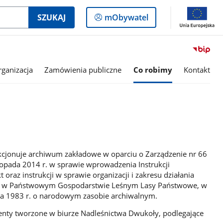
Logowanie
SZUKAJ
mObywatel
do
panelu
rganizacja
Zamówienia publiczne
Co robimy
Kontakt
cjonuje archiwum zakładowe w oparciu o Zarządzenie nr 66
topada 2014 r. w sprawie wprowadzenia Instrukcji
oraz instrukcji w sprawie organizacji i zakresu działania
akt w Państwowym Gospodarstwie Leśnym Lasy Państwowe, w
ipca 1983 r. o narodowym zasobie archiwalnym.
ty tworzone w biurze Nadleśnictwa Dwukoły, podlegające