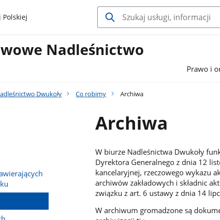
 Polskiej
twowe Nadleśnictwo
Prawo i o
adleśnictwo Dwukoły
Co robimy
Archiwa
Archiwa
W biurze Nadleśnictwa Dwukoły funk
Dyrektora Generalnego z dnia 12 lis
kancelaryjnej, rzeczowego wykazu akt 
wierających
archiwów zakładowych i składnic 
sku
związku z art. 6 ustawy z dnia 14 l
W archiwum gromadzone są dokumen
ch