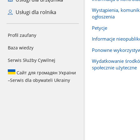
Wystąpienia, komunika
Usługi dla rolnika
ogłoszenia
Petycje
Profil zaufany
Informacje nieopubli
Baza wiedzy
Ponowne wykorzysty
Serwis Służby Cywilnej
Wydatkowanie środkó
społecznie użyteczne
Сайт для громадян України
–
Serwis dla obywateli Ukrainy