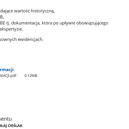
adające wartość historyczną,
B,
BE tj. dokumentacja, która po upływie obowiązującego
ekspertyzie.
osownych ewidencjach.
rmacji
MACJI.pdf
0.12MB
mentu
OŁAJ CIEŚLAK