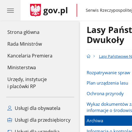
gov.pl
gov.pl
Serwis Rzeczypospolitej
Lasy Pańs
gov.pl
Strona główna
Dwukoły
Rada Ministrów
Kancelaria Premiera
Lasy Państwowe N
Ministerstwa
Rozpatrywanie spraw
Urzędy, instytucje
Plan urządzenia lasu
i placówki RP
Ochrona przyrody
Wykaz dokumentów za
Usługi dla obywatela
informacje o środowi
Usługi dla przedsiębiorcy
Archiwa
Informacja o kontrola
Usługi dla urzędnika