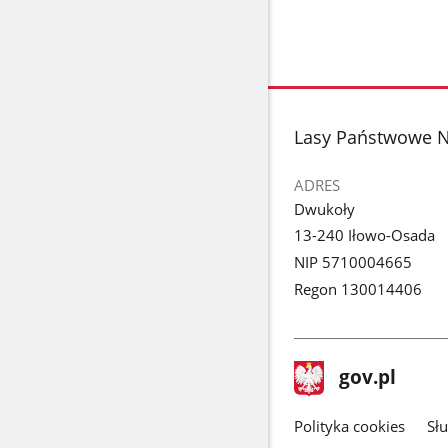
stopka
Lasy Państwowe N
ADRES
Dwukoły
13-240 Iłowo-Osada
NIP 5710004665
Regon 130014406
stopka
Strona
gov.pl
gov.pl
główna
gov.pl
Polityka cookies
Sł