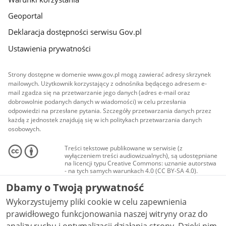
Geoportal
Deklaracja dostępności serwisu Gov.pl
Ustawienia prywatności
Strony dostępne w domenie www.gov.pl mogą zawierać adresy skrzynek
mailowych. Użytkownik korzystający z odnośnika będącego adresem e-
mail zgadza się na przetwarzanie jego danych (adres e-mail oraz
dobrowolnie podanych danych w wiadomości) w celu przesłania
odpowiedzi na przesłane pytania. Szczegóły przetwarzania danych przez
każdą z jednostek znajdują się w ich politykach przetwarzania danych
osobowych.
Treści tekstowe publikowane w serwisie (z
wyłączeniem treści audiowizualnych), są udostępniane
na licencji typu Creative Commons: uznanie autorstwa
- na tych samych warunkach 4.0 (CC BY-SA 4.0).
Materiały audiowizualne, w tym zdjęcia, materiały
Dbamy o Twoją prywatność
audio i wideo, są udostępniane na licencji typu
Creative Commons: uznanie autorstwa użycie
Wykorzystujemy pliki cookie w celu zapewnienia
niekomercyjne - bez utworów zależnych 4.0 (CC BY-
NC-ND 4.0), o ile nie jest to stwierdzone inaczej.
prawidłowego funkcjonowania naszej witryny oraz do