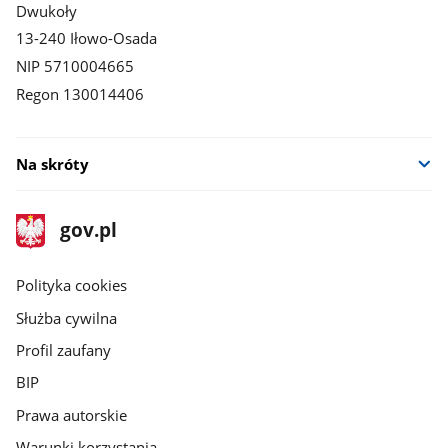
Dwukoły
13-240 Iłowo-Osada
NIP 5710004665
Regon 130014406
Na skróty
stopka
Strona
gov.pl
gov.pl
główna
gov.pl
Polityka cookies
Służba cywilna
Profil zaufany
BIP
Prawa autorskie
Warunki korzystania