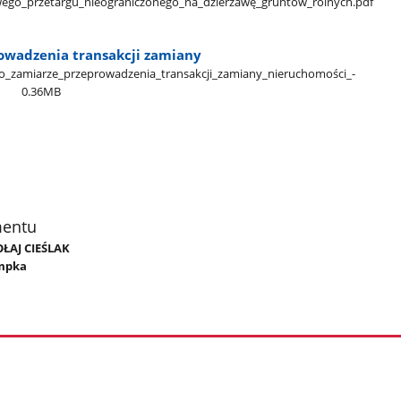
wego​_przetargu​_nieograniczonego​_na​_dzierżawę​_gruntów​_rolnych.pdf
owadzenia transakcji zamiany
o​_zamiarze​_przeprowadzenia​_transakcji​_zamiany​_nieruchomości​_-​
0.36MB
mentu
OŁAJ CIEŚLAK
mpka