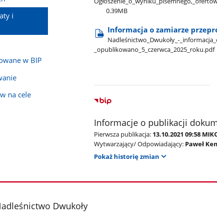
Ogłoszenie​_o​_wyniku​_pisemnego,​_oferto
0.39MB
ty i
Informacja o zamiarze przepr
Nadleśnictwo​_Dwukoły​_-​_informacja​_
_opublikowano​_5​_czerwca​_2025​_roku.pdf
kowane w BIP
wanie
w na cele
Informacje o publikacji doku
Pierwsza publikacja:
13.10.2021 09:58 MIK
Wytwarzający/ Odpowiadający:
Paweł Ke
Pokaż historię zmian
adleśnictwo Dwukoły