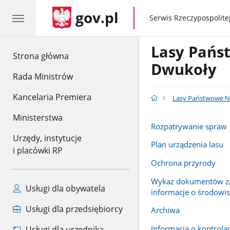
gov.pl
gov.pl
Serwis Rzeczypospolitej
Lasy Pańs
gov.pl
Strona główna
Dwukoły
Rada Ministrów
Kancelaria Premiera
Lasy Państwowe N
Ministerstwa
Rozpatrywanie spraw
Urzędy, instytucje
Plan urządzenia lasu
i placówki RP
Ochrona przyrody
Wykaz dokumentów za
Usługi dla obywatela
informacje o środowi
Usługi dla przedsiębiorcy
Archiwa
Informacja o kontrola
Usługi dla urzędnika