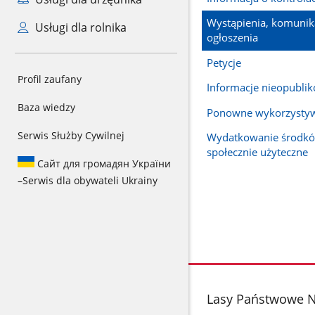
Wystąpienia, komunika
Usługi dla rolnika
ogłoszenia
Petycje
Profil zaufany
Informacje nieopubli
Baza wiedzy
Ponowne wykorzysty
Serwis Służby Cywilnej
Wydatkowanie środkó
społecznie użyteczne
Сайт для громадян України
–
Serwis dla obywateli Ukrainy
stopka
Lasy Państwowe N