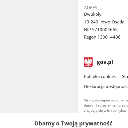
ADRES
Dwukoły
13-240 Iłowo-Osada
NIP 5710004665
Regon 130014406
stopka
Strona
gov.pl
gov.pl
główna
gov.pl
Polityka cookies
Sł
Deklaracja dostępnośc
Strony dostępne w domenie
danych (adres e-mail oraz 
znajdują się w ich polityk
Treści teksto
Dbamy o Twoją prywatność
udostępniane