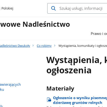
 Polskiej
twowe Nadleśnictwo
Prawo i o
adleśnictwo Dwukoły
Co robimy
Wystąpienia, komunikaty i ogłosz
Wystąpienia, 
ogłoszenia
wierających
Materiały
sku
Ogłoszenie o wyniku pisemneg
dzierżawę gruntów rolnych
ch