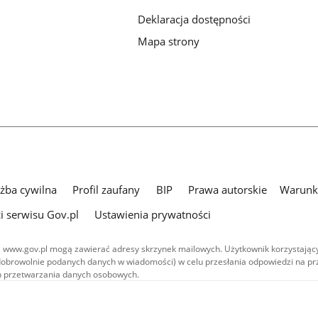
Deklaracja dostępności
Mapa strony
użba cywilna
Profil zaufany
BIP
Prawa autorskie
Warunki
i serwisu Gov.pl
Ustawienia prywatności
 www.gov.pl mogą zawierać adresy skrzynek mailowych. Użytkownik korzystający
dobrowolnie podanych danych w wiadomości) w celu przesłania odpowiedzi na prz
ach przetwarzania danych osobowych.
we publikowane w serwisie (z wyłączeniem treści audiowizualnych), są
 na licencji typu Creative Commons: uznanie autorstwa - na tych samych