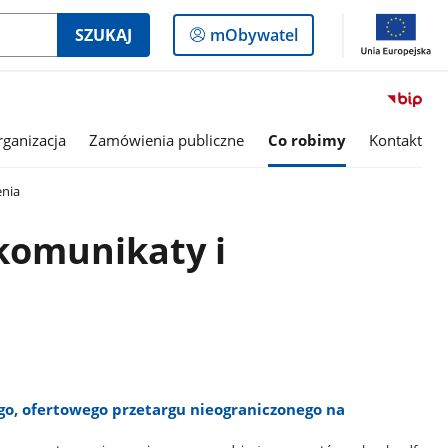
Logowanie
SZUKAJ
mObywatel
do
panelu
rganizacja
Zamówienia publiczne
Co robimy
Kontakt
enia
komunikaty i
o, ofertowego przetargu nieograniczonego na