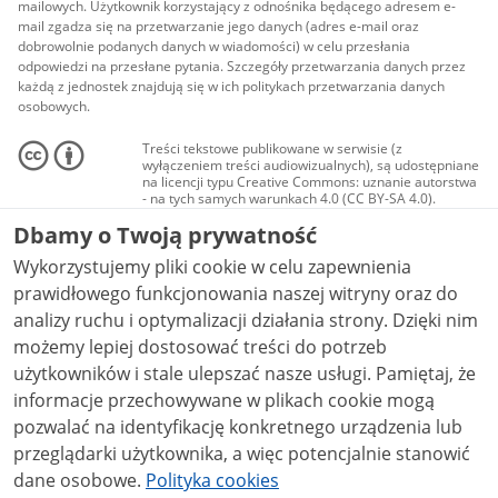
mailowych. Użytkownik korzystający z odnośnika będącego adresem e-
mail zgadza się na przetwarzanie jego danych (adres e-mail oraz
dobrowolnie podanych danych w wiadomości) w celu przesłania
odpowiedzi na przesłane pytania. Szczegóły przetwarzania danych przez
każdą z jednostek znajdują się w ich politykach przetwarzania danych
osobowych.
Treści tekstowe publikowane w serwisie (z
wyłączeniem treści audiowizualnych), są udostępniane
na licencji typu Creative Commons: uznanie autorstwa
- na tych samych warunkach 4.0 (CC BY-SA 4.0).
Materiały audiowizualne, w tym zdjęcia, materiały
Dbamy o Twoją prywatność
audio i wideo, są udostępniane na licencji typu
Creative Commons: uznanie autorstwa użycie
Wykorzystujemy pliki cookie w celu zapewnienia
niekomercyjne - bez utworów zależnych 4.0 (CC BY-
NC-ND 4.0), o ile nie jest to stwierdzone inaczej.
prawidłowego funkcjonowania naszej witryny oraz do
analizy ruchu i optymalizacji działania strony. Dzięki nim
możemy lepiej dostosować treści do potrzeb
użytkowników i stale ulepszać nasze usługi. Pamiętaj, że
informacje przechowywane w plikach cookie mogą
pozwalać na identyfikację konkretnego urządzenia lub
przeglądarki użytkownika, a więc potencjalnie stanowić
dane osobowe.
Polityka cookies