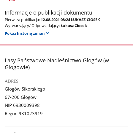
Informacje o publikacji dokumentu
Pierwsza publikacja:
12.08.2021 08:24 ŁUKASZ CIOSEK
Wytwarzający/ Odpowiadający:
Łukasz Ciosek
Pokaż historię zmian
stopka
Lasy Państwowe Nadleśnictwo Głogów (w
Głogowie)
ADRES
Głogów Sikorskiego
67-200 Głogów
NIP 6930009398
Regon 931023919