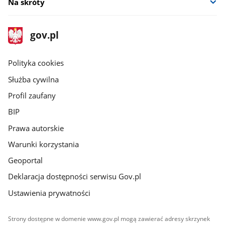
Na skróty
stopka
Strona
gov.pl
gov.pl
główna
gov.pl
Polityka cookies
Służba cywilna
Profil zaufany
BIP
Prawa autorskie
Warunki korzystania
Geoportal
Deklaracja dostępności serwisu Gov.pl
Ustawienia prywatności
Strony dostępne w domenie www.gov.pl mogą zawierać adresy skrzynek