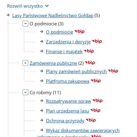
Rozwiń wszystko
liczba
Lasy Państwowe Nadleśnictwo Gołdap
(5)
podstron
liczba
O podmiocie
(3)
podstron
O podmiocie
Zarządzenia i decyzje
Finanse i majątek
liczba
Zamówienia publiczne
(2)
podstron
Plany zamówień publicznych
Platfroma zakupowa
liczba
Co robimy
(11)
podstron
Rozpatrywanie spraw
Plan urządzenia lasu
Ochrona przyrody
Wykaz dokumentów zawierających