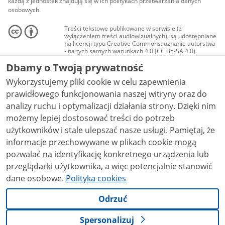
każdą z jednostek znajdują się w ich politykach przetwarzania danych
osobowych.
Treści tekstowe publikowane w serwisie (z
wyłączeniem treści audiowizualnych), są udostępniane
na licencji typu Creative Commons: uznanie autorstwa
- na tych samych warunkach 4.0 (CC BY-SA 4.0).
Materiały audiowizualne, w tym zdjęcia, materiały
Dbamy o Twoją prywatność
audio i wideo, są udostępniane na licencji typu
Creative Commons: uznanie autorstwa użycie
Wykorzystujemy pliki cookie w celu zapewnienia
niekomercyjne - bez utworów zależnych 4.0 (CC BY-
NC-ND 4.0), o ile nie jest to stwierdzone inaczej.
prawidłowego funkcjonowania naszej witryny oraz do
analizy ruchu i optymalizacji działania strony. Dzięki nim
możemy lepiej dostosować treści do potrzeb
użytkowników i stale ulepszać nasze usługi. Pamiętaj, że
informacje przechowywane w plikach cookie mogą
pozwalać na identyfikację konkretnego urządzenia lub
przeglądarki użytkownika, a więc potencjalnie stanowić
dane osobowe.
Polityka cookies
Odrzuć
Spersonalizuj