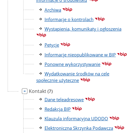
informacje o środowisku
Archiwa
Informacje o kontrolach
Wystąpienia, komunikaty i ogłoszenia
Petycje
Informacje nieopublikowane w BIP
Ponowne wykorzystywanie
Wydatkowanie środków na cele
społecznie użyteczne
Kontakt
liczba
(7)
podstron
Dane teleadresowe
Redakcja BIP
Klauzula informacyjna UDODO
Elektroniczna Skrzynka Podawcza