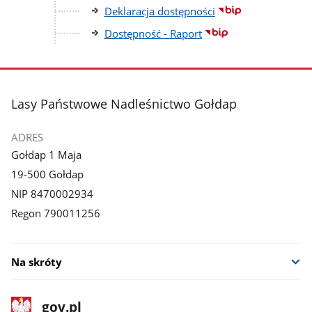
Deklaracja dostępności
Dostępność - Raport
stopka
Lasy Państwowe Nadleśnictwo Gołdap
ADRES
Gołdap 1 Maja
19-500 Gołdap
NIP 8470002934
Regon 790011256
Na skróty
stopka
Strona
gov.pl