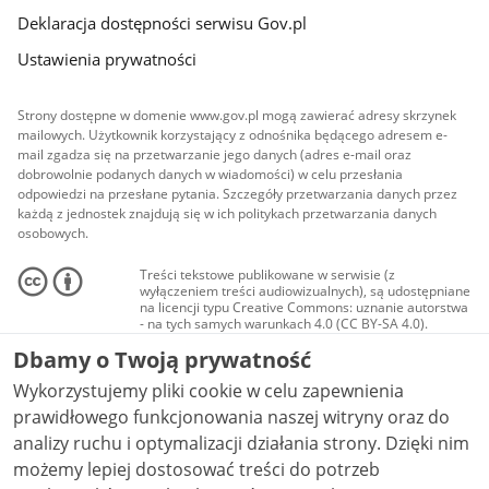
Deklaracja dostępności serwisu Gov.pl
Ustawienia prywatności
Strony dostępne w domenie www.gov.pl mogą zawierać adresy skrzynek
mailowych. Użytkownik korzystający z odnośnika będącego adresem e-
mail zgadza się na przetwarzanie jego danych (adres e-mail oraz
dobrowolnie podanych danych w wiadomości) w celu przesłania
odpowiedzi na przesłane pytania. Szczegóły przetwarzania danych przez
każdą z jednostek znajdują się w ich politykach przetwarzania danych
osobowych.
Treści tekstowe publikowane w serwisie (z
wyłączeniem treści audiowizualnych), są udostępniane
na licencji typu Creative Commons: uznanie autorstwa
- na tych samych warunkach 4.0 (CC BY-SA 4.0).
Materiały audiowizualne, w tym zdjęcia, materiały
Dbamy o Twoją prywatność
audio i wideo, są udostępniane na licencji typu
Creative Commons: uznanie autorstwa użycie
Wykorzystujemy pliki cookie w celu zapewnienia
niekomercyjne - bez utworów zależnych 4.0 (CC BY-
NC-ND 4.0), o ile nie jest to stwierdzone inaczej.
prawidłowego funkcjonowania naszej witryny oraz do
analizy ruchu i optymalizacji działania strony. Dzięki nim
możemy lepiej dostosować treści do potrzeb