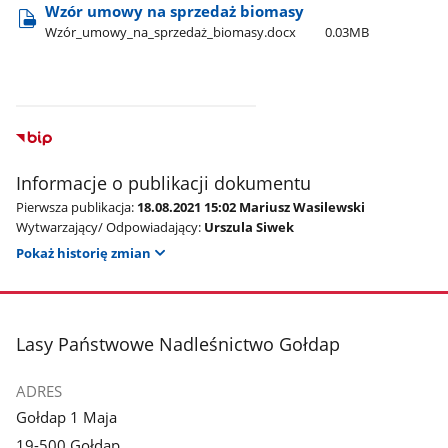
Wzór umowy na sprzedaż biomasy
Wzór​_umowy​_na​_sprzedaż​_biomasy.docx
0.03MB
Informacje o publikacji dokumentu
Pierwsza publikacja:
18.08.2021 15:02 Mariusz Wasilewski
Wytwarzający/ Odpowiadający:
Urszula Siwek
Pokaż historię zmian
stopka
Lasy Państwowe Nadleśnictwo Gołdap
ADRES
Gołdap 1 Maja
19-500 Gołdap