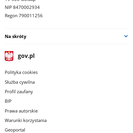
NIP 8470002934
Regon 790011256
Na skróty
stopka
Strona
gov.pl
gov.pl
główna
gov.pl
Polityka cookies
Służba cywilna
Profil zaufany
BIP
Prawa autorskie
Warunki korzystania
Geoportal