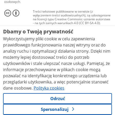
osobowych.
Treści tekstowe publikowane w serwisie (z
wyłączeniem treści audiowizualnych), są udostępniane
na licencji typu Creative Commons: uznanie autorstwa
- na tych samych warunkach 4.0 (CC BY-SA 4.0).
Materiały audiowizualne, w tym zdjęcia, materiały
Dbamy o Twoją prywatność
audio i wideo, są udostępniane na licencji typu
Creative Commons: uznanie autorstwa użycie
Wykorzystujemy pliki cookie w celu zapewnienia
niekomercyjne - bez utworów zależnych 4.0 (CC BY-
NC-ND 4.0), o ile nie jest to stwierdzone inaczej.
prawidłowego funkcjonowania naszej witryny oraz do
analizy ruchu i optymalizacji działania strony. Dzięki nim
możemy lepiej dostosować treści do potrzeb
użytkowników i stale ulepszać nasze usługi. Pamiętaj, że
informacje przechowywane w plikach cookie mogą
pozwalać na identyfikację konkretnego urządzenia lub
przeglądarki użytkownika, a więc potencjalnie stanowić
dane osobowe.
Polityka cookies
Odrzuć
Spersonalizuj