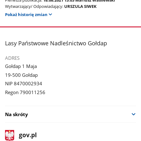
Wytwarzający/ Odpowiadający:
URSZULA SIWEK
Pokaż historię zmian
stopka
Lasy Państwowe Nadleśnictwo Gołdap
ADRES
Gołdap 1 Maja
19-500 Gołdap
NIP 8470002934
Regon 790011256
Na skróty
stopka
Strona
gov.pl
gov.pl