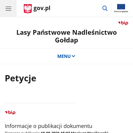
gov.pl
przejdź
do
wyszukiwar
Lasy Państwowe Nadleśnictwo
Gołdap
MENU
Petycje
Informacje o publikacji dokumentu
Pierwsza publikacja:
18.08.2021 15:03 Mariusz Wasilewski