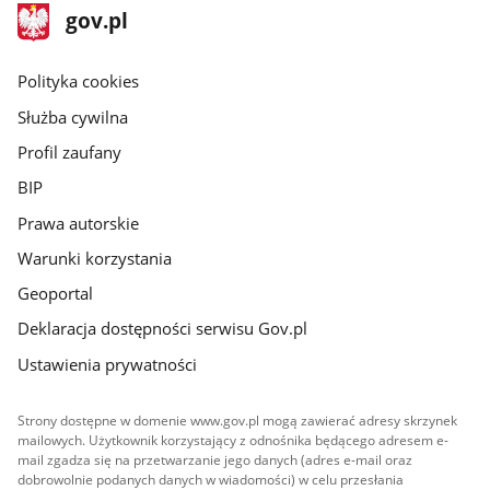
stopka
Strona
gov.pl
gov.pl
główna
gov.pl
Polityka cookies
Służba cywilna
Profil zaufany
BIP
Prawa autorskie
Warunki korzystania
Geoportal
Deklaracja dostępności serwisu Gov.pl
Ustawienia prywatności
Strony dostępne w domenie www.gov.pl mogą zawierać adresy skrzynek
mailowych. Użytkownik korzystający z odnośnika będącego adresem e-
mail zgadza się na przetwarzanie jego danych (adres e-mail oraz
dobrowolnie podanych danych w wiadomości) w celu przesłania