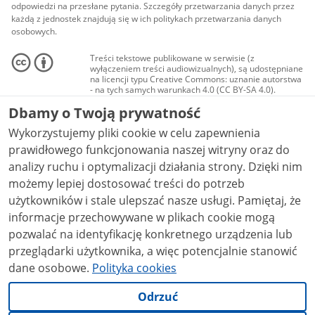
odpowiedzi na przesłane pytania. Szczegóły przetwarzania danych przez
każdą z jednostek znajdują się w ich politykach przetwarzania danych
osobowych.
Treści tekstowe publikowane w serwisie (z
wyłączeniem treści audiowizualnych), są udostępniane
na licencji typu Creative Commons: uznanie autorstwa
- na tych samych warunkach 4.0 (CC BY-SA 4.0).
Materiały audiowizualne, w tym zdjęcia, materiały
Dbamy o Twoją prywatność
audio i wideo, są udostępniane na licencji typu
Creative Commons: uznanie autorstwa użycie
Wykorzystujemy pliki cookie w celu zapewnienia
niekomercyjne - bez utworów zależnych 4.0 (CC BY-
NC-ND 4.0), o ile nie jest to stwierdzone inaczej.
prawidłowego funkcjonowania naszej witryny oraz do
analizy ruchu i optymalizacji działania strony. Dzięki nim
możemy lepiej dostosować treści do potrzeb
użytkowników i stale ulepszać nasze usługi. Pamiętaj, że
informacje przechowywane w plikach cookie mogą
pozwalać na identyfikację konkretnego urządzenia lub
przeglądarki użytkownika, a więc potencjalnie stanowić
dane osobowe.
Polityka cookies
Odrzuć