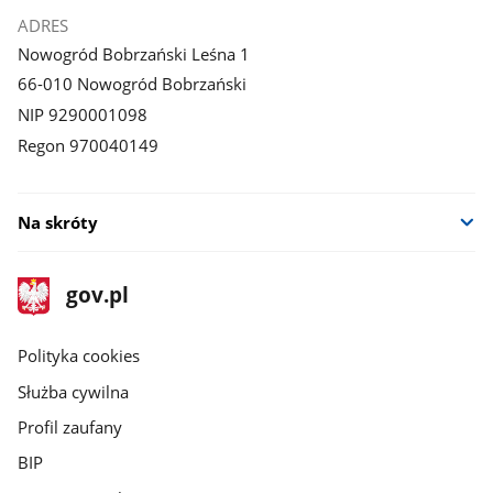
ADRES
Nowogród Bobrzański Leśna 1
66-010 Nowogród Bobrzański
NIP 9290001098
Regon 970040149
Na skróty
stopka
Strona
gov.pl
gov.pl
główna
gov.pl
Polityka cookies
Służba cywilna
Profil zaufany
BIP