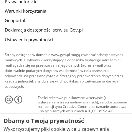
Prawa autorskie
Warunki korzystania
Geoportal
Deklaracja dostępności serwisu Gov.pl
Ustawienia prywatności
Strony dostępne w domenie www.gov.pl mogą zawierać adresy skrzynek
mailowych. Użytkownik korzystający z odnośnika będącego adresem e-
mail zgadza się na przetwarzanie jego danych (adres e-mail oraz
dobrowolnie podanych danych w wiadomości) w celu przesłania
odpowiedzi na przesłane pytania. Szczegóły przetwarzania danych przez
każdą z jednostek znajdują się w ich politykach przetwarzania danych
osobowych.
Treści tekstowe publikowane w serwisie (z
wyłączeniem treści audiowizualnych), są udostępniane
na licencji typu Creative Commons: uznanie autorstwa
- na tych samych warunkach 4.0 (CC BY-SA 4.0).
Materiały audiowizualne, w tym zdjęcia, materiały
Dbamy o Twoją prywatność
audio i wideo, są udostępniane na licencji typu
Creative Commons: uznanie autorstwa użycie
Wykorzystujemy pliki cookie w celu zapewnienia
niekomercyjne - bez utworów zależnych 4.0 (CC BY-