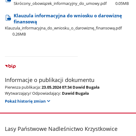
Skrócony​_obowiązek​_informacyjny​_do​_umowy.pdf
0.05MB
Klauzula informacyjna do wniosku o darowiznę
finansową
Klauzula​_informacyjna​_do​_wniosku​_o​_darowiznę​_finansową.pdf
0.26MB
Informacje o publikacji dokumentu
Pierwsza publikacja:
23.05.2024 07:34 Dawid Bugała
Wytwarzający/ Odpowiadający:
Dawid Bugała
Pokaż historię zmian
stopka
Lasy Państwowe Nadleśnictwo Krzystkowice