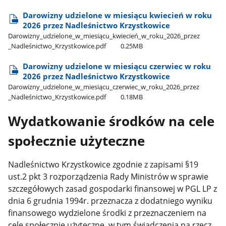
Darowizny udzielone w miesiącu kwiecień w roku
2026 przez Nadleśnictwo Krzystkowice
Darowizny​_udzielone​_w​_miesiącu​_kwiecień​_w​_roku​_2026​_przez​
_Nadleśnictwo​_Krzystkowice.pdf
0.25MB
Darowizny udzielone w miesiącu czerwiec w roku
2026 przez Nadleśnictwo Krzystkowice
Darowizny​_udzielone​_w​_miesiącu​_czerwiec​_w​_roku​_2026​_przez​
_Nadleśnictwo​_Krzystkowice.pdf
0.18MB
Wydatkowanie środków na cele
społecznie użyteczne
Nadleśnictwo Krzystkowice zgodnie z zapisami §19
ust.2 pkt 3 rozporządzenia Rady Ministrów w sprawie
szczegółowych zasad gospodarki finansowej w PGL LP z
dnia 6 grudnia 1994r. przeznacza z dodatniego wyniku
finansowego wydzielone środki z przeznaczeniem na
cele społecznie użyteczne, w tym świadczenia na rzecz