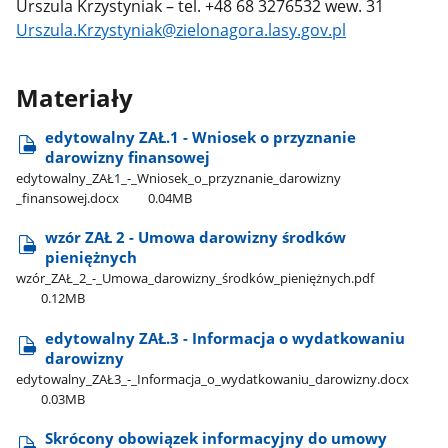
Urszula Krzystyniak – tel. +48 68 3276532 wew. 31
Urszula.Krzystyniak@zielonagora.lasy.gov.pl
Materiały
edytowalny ZAŁ.1 - Wniosek o przyznanie
darowizny finansowej
edytowalny​_ZAŁ1​_-​_Wniosek​_o​_przyznanie​_darowizny​
_finansowej.docx
0.04MB
wzór ZAŁ 2 - Umowa darowizny środków
pieniężnych
wzór​_ZAŁ​_2​_-​_Umowa​_darowizny​_środków​_pieniężnych.pdf
0.12MB
edytowalny ZAŁ.3 - Informacja o wydatkowaniu
darowizny
edytowalny​_ZAŁ3​_-​_Informacja​_o​_wydatkowaniu​_darowizny.docx
0.03MB
Skrócony obowiązek informacyjny do umowy