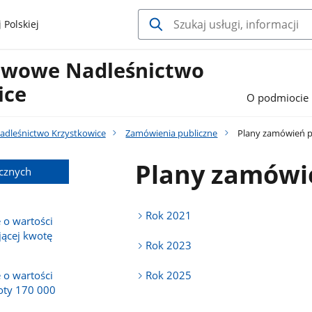
 Polskiej
twowe Nadleśnictwo
ice
O podmiocie
dleśnictwo Krzystkowice
Zamówienia publiczne
Plany zamówień p
Plany zamówi
cznych
Rok 2021
 o wartości
jącej kwotę
Rok 2023
 o wartości
Rok 2025
oty 170 000