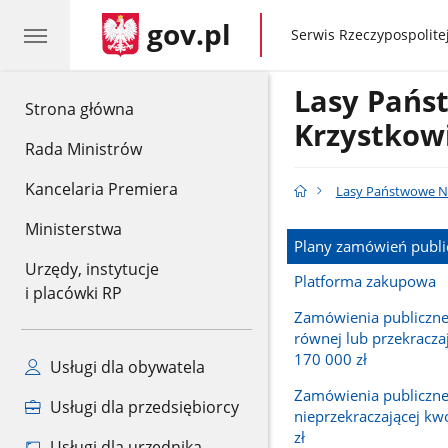
gov.pl
gov.pl
Serwis Rzeczypospolitej
Lasy Pańs
gov.pl
Strona główna
Krzystkow
Rada Ministrów
Kancelaria Premiera
Lasy Państwowe Na
Ministerstwa
Plany zamówień publi
Urzędy, instytucje
Platforma zakupowa
i placówki RP
Zamówienia publiczne
równej lub przekracza
170 000 zł
Usługi dla obywatela
Zamówienia publiczne
Usługi dla przedsiębiorcy
nieprzekraczającej kw
zł
Usługi dla urzędnika