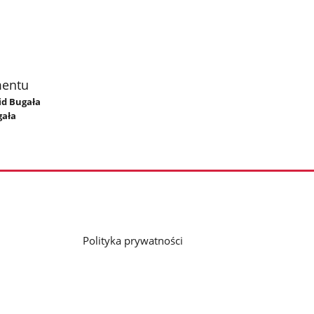
mentu
id Bugała
gała
Polityka prywatności