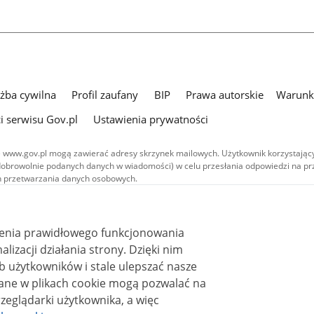
użba cywilna
Profil zaufany
BIP
Prawa autorskie
Warunki
i serwisu Gov.pl
Ustawienia prywatności
 www.gov.pl mogą zawierać adresy skrzynek mailowych. Użytkownik korzystający
dobrowolnie podanych danych w wiadomości) w celu przesłania odpowiedzi na prz
ach przetwarzania danych osobowych.
we publikowane w serwisie (z wyłączeniem treści audiowizualnych), są
 na licencji typu Creative Commons: uznanie autorstwa - na tych samych
 (CC BY-SA 4.0). Materiały audiowizualne, w tym zdjęcia, materiały audio i wideo
ienia prawidłowego funkcjonowania
ane na licencji typu Creative Commons: uznanie autorstwa użycie niekomercyjne 
ależnych 4.0 (CC BY-NC-ND 4.0), o ile nie jest to stwierdzone inaczej.
i działania strony. Dzięki nim
 użytkowników i stale ulepszać nasze
zeglądarki użytkownika, a więc