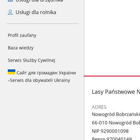
Usługi dla rolnika
Profil zaufany
Baza wiedzy
Serwis Służby Cywilnej
Сайт для громадян України
–
Serwis dla obywateli Ukrainy
stopka
Lasy Państwowe N
ADRES
Nowogród Bobrzański
66-010 Nowogród Bob
NIP 9290001098
Regon 970040149