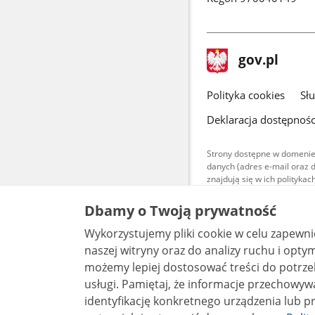
stopka
Strona
gov.pl
gov.pl
główna
gov.pl
Polityka cookies
Sł
Deklaracja dostępnośc
Strony dostępne w domenie
danych (adres e-mail oraz 
znajdują się w ich polityk
Treści teksto
Dbamy o Twoją prywatność
udostępniane
warunkach 4.0
Wykorzystujemy pliki cookie w celu zapewn
są udostępni
bez utworów z
naszej witryny oraz do analizy ruchu i optymalizacj
możemy lepiej dostosować treści do potrzeb
usługi. Pamiętaj, że informacje przechowywane w plikach cookie mogą pozwalać na
identyfikację konkretnego urządzenia lub pr