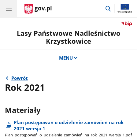
gov.pl
przejdź
do
wyszukiwar
Lasy Państwowe Nadleśnictwo
Krzystkowice
MENU
Powrót
Rok 2021
Materiały
Plan postępowań o udzielenie zamówień na rok
2021 wersja 1
Plan​_postępowań​_o​_udzielenie​_zamówień​_na​_rok​_2021​_wersja​_1.pdf