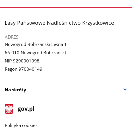
stopka
Lasy Państwowe Nadleśnictwo Krzystkowice
ADRES
Nowogród Bobrzański Leśna 1
66-010 Nowogród Bobrzański
NIP 9290001098
Regon 970040149
Na skróty
stopka
Strona
gov.pl
gov.pl
główna
gov.pl
Polityka cookies