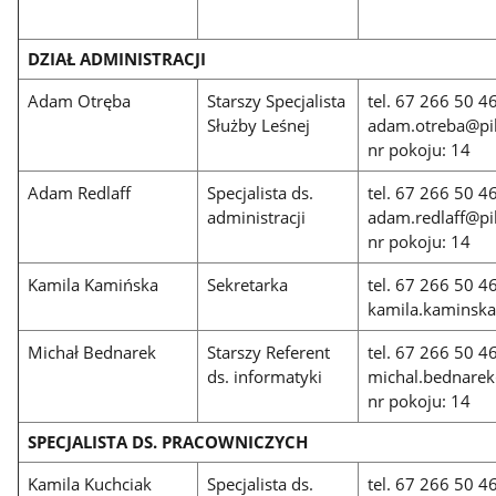
DZIAŁ ADMINISTRACJI
Adam Otręba
Starszy Specjalista
tel. 67 266 50 4
Służby Leśnej
adam.otreba@pil
nr pokoju: 14
Adam Redlaff
Specjalista ds.
tel. 67 266 50 4
administracji
adam.redlaff@pil
nr pokoju: 14
Kamila Kamińska
Sekretarka
tel. 67 266 50 4
kamila.kaminska@
Michał Bednarek
Starszy Referent
tel. 67 266 50 4
ds. informatyki
michal.bednarek@
nr pokoju: 14
SPECJALISTA DS. PRACOWNICZYCH
Kamila Kuchciak
Specjalista ds.
tel. 67 266 50 4