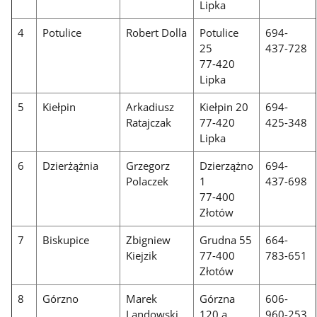
Lipka
4
Potulice
Robert Dolla
Potulice
694-
25
437-728
77-420
Lipka
5
Kiełpin
Arkadiusz
Kiełpin 20
694-
Ratajczak
77-420
425-348
Lipka
6
Dzierżążnia
Grzegorz
Dzierzążno
694-
Polaczek
1
437-698
77-400
Złotów
7
Biskupice
Zbigniew
Grudna 55
664-
Kiejzik
77-400
783-651
Złotów
8
Górzno
Marek
Górzna
606-
Landowski
120 a
960-253