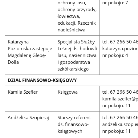
ochrony lasu,
nr pokoju: 7
ochrony przyrody,
łowiectwa,
edukacji. Rzecznik
nadleśnictwa
Katarzyna
Specjalista Służby
tel. 67 266 50 
Poziomska zastępuje
Leśnej ds. hodowli
katarzyna.pozio
Magdalenę Glebę-
lasu, nasiennictwa
nr pokoju: 4
Dolla
i gospodarstwa
szkółkarskiego
DZIAŁ FINANSOWO-KSIĘGOWY
Kamila Szefler
Księgowa
tel. 67 266 50 4
kamila.szefler@pi
nr pokoju: 11
Andżelika Szopieraj
Starszy referent
tel. 67 266 50 4
ds. finansowo-
andzelika.szopie
księgowych
nr pokoju: 11