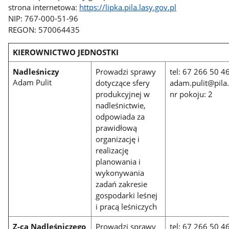
strona internetowa:
https://lipka.pila.lasy.gov.pl
NIP: 767-000-51-96
REGON: 570064435
KIEROWNICTWO JEDNOSTKI
Nadleśniczy
Prowadzi sprawy
tel: 67 266 50 4
Adam Pulit
dotyczące sfery
adam.pulit@pila.
produkcyjnej w
nr pokoju: 2
nadleśnictwie,
odpowiada za
prawidłową
organizację i
realizację
planowania i
wykonywania
zadań zakresie
gospodarki leśnej
i pracą leśniczych
Z-ca Nadleśniczego
Prowadzi sprawy
tel: 67 266 50 4