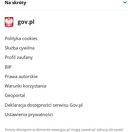
Na skróty
stopka
Strona
gov.pl
gov.pl
główna
gov.pl
Polityka cookies
Służba cywilna
Profil zaufany
BIP
Prawa autorskie
Warunki korzystania
Geoportal
Deklaracja dostępności serwisu Gov.pl
Ustawienia prywatności
Strony dostępne w domenie www.gov.pl mogą zawierać adresy skrzynek