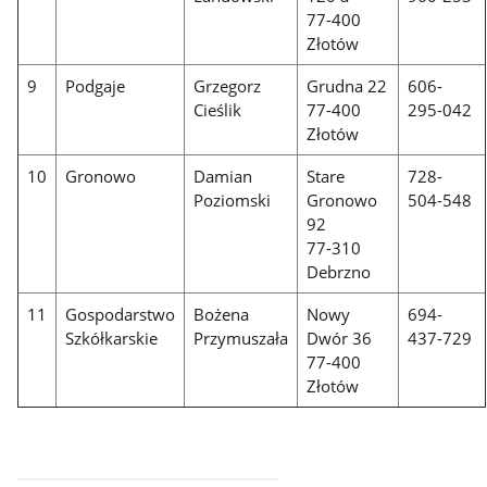
77-400
Złotów
9
Podgaje
Grzegorz
Grudna 22
606-
Cieślik
77-400
295-042
Złotów
10
Gronowo
Damian
Stare
728-
Poziomski
Gronowo
504-548
92
77-310
Debrzno
11
Gospodarstwo
Bożena
Nowy
694-
Szkółkarskie
Przymuszała
Dwór 36
437-729
77-400
Złotów