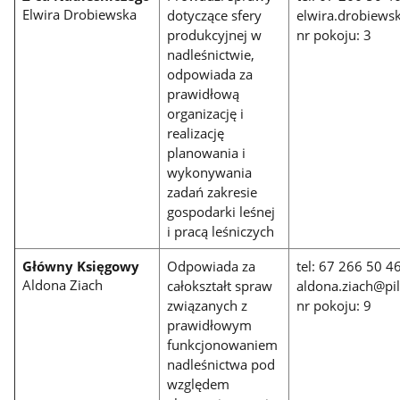
Elwira Drobiewska
dotyczące sfery
elwira.drobiewsk
produkcyjnej w
nr pokoju: 3
nadleśnictwie,
odpowiada za
prawidłową
organizację i
realizację
planowania i
wykonywania
zadań zakresie
gospodarki leśnej
i pracą leśniczych
Główny Księgowy
Odpowiada za
tel: 67 266 50 4
Aldona Ziach
całokształt spraw
aldona.ziach@pil
związanych z
nr pokoju: 9
prawidłowym
funkcjonowaniem
nadleśnictwa pod
względem