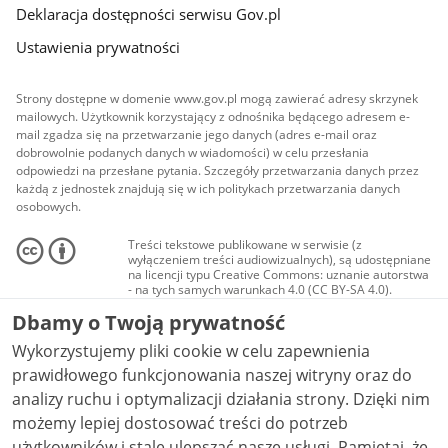
Deklaracja dostępności serwisu Gov.pl
Ustawienia prywatności
Strony dostępne w domenie www.gov.pl mogą zawierać adresy skrzynek
mailowych. Użytkownik korzystający z odnośnika będącego adresem e-
mail zgadza się na przetwarzanie jego danych (adres e-mail oraz
dobrowolnie podanych danych w wiadomości) w celu przesłania
odpowiedzi na przesłane pytania. Szczegóły przetwarzania danych przez
każdą z jednostek znajdują się w ich politykach przetwarzania danych
osobowych.
Treści tekstowe publikowane w serwisie (z
wyłączeniem treści audiowizualnych), są udostępniane
na licencji typu Creative Commons: uznanie autorstwa
- na tych samych warunkach 4.0 (CC BY-SA 4.0).
Materiały audiowizualne, w tym zdjęcia, materiały
Dbamy o Twoją prywatność
audio i wideo, są udostępniane na licencji typu
Creative Commons: uznanie autorstwa użycie
Wykorzystujemy pliki cookie w celu zapewnienia
niekomercyjne - bez utworów zależnych 4.0 (CC BY-
NC-ND 4.0), o ile nie jest to stwierdzone inaczej.
prawidłowego funkcjonowania naszej witryny oraz do
analizy ruchu i optymalizacji działania strony. Dzięki nim
możemy lepiej dostosować treści do potrzeb
użytkowników i stale ulepszać nasze usługi. Pamiętaj, że