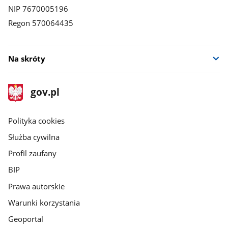
NIP 7670005196
Regon 570064435
Na skróty
stopka
Strona
gov.pl
gov.pl
główna
gov.pl
Polityka cookies
Służba cywilna
Profil zaufany
BIP
Prawa autorskie
Warunki korzystania
Geoportal