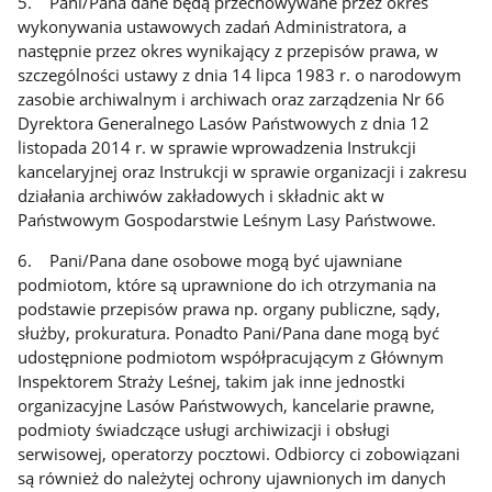
5. Pani/Pana dane będą przechowywane przez okres
wykonywania ustawowych zadań Administratora, a
następnie przez okres wynikający z przepisów prawa, w
szczególności ustawy z dnia 14 lipca 1983 r. o narodowym
zasobie archiwalnym i archiwach oraz zarządzenia Nr 66
Dyrektora Generalnego Lasów Państwowych z dnia 12
listopada 2014 r. w sprawie wprowadzenia Instrukcji
kancelaryjnej oraz Instrukcji w sprawie organizacji i zakresu
działania archiwów zakładowych i składnic akt w
Państwowym Gospodarstwie Leśnym Lasy Państwowe.
6. Pani/Pana dane osobowe mogą być ujawniane
podmiotom, które są uprawnione do ich otrzymania na
podstawie przepisów prawa np. organy publiczne, sądy,
służby, prokuratura. Ponadto Pani/Pana dane mogą być
udostępnione podmiotom współpracującym z Głównym
Inspektorem Straży Leśnej, takim jak inne jednostki
organizacyjne Lasów Państwowych, kancelarie prawne,
podmioty świadczące usługi archiwizacji i obsługi
serwisowej, operatorzy pocztowi. Odbiorcy ci zobowiązani
są również do należytej ochrony ujawnionych im danych