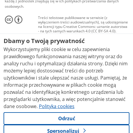
każdą z jednostek znajdują się w ich politykach przetwarzania danych
osobowych.
Treści tekstowe publikowane w serwisie (z
wyłączeniem treści audiowizualnych), są udostępniane
na licencji typu Creative Commons: uznanie autorstwa
- na tych samych warunkach 4.0 (CC BY-SA 4.0).
Materiały audiowizualne, w tym zdjęcia, materiały
Dbamy o Twoją prywatność
audio i wideo, są udostępniane na licencji typu
Creative Commons: uznanie autorstwa użycie
Wykorzystujemy pliki cookie w celu zapewnienia
niekomercyjne - bez utworów zależnych 4.0 (CC BY-
NC-ND 4.0), o ile nie jest to stwierdzone inaczej.
prawidłowego funkcjonowania naszej witryny oraz do
analizy ruchu i optymalizacji działania strony. Dzięki nim
możemy lepiej dostosować treści do potrzeb
użytkowników i stale ulepszać nasze usługi. Pamiętaj, że
informacje przechowywane w plikach cookie mogą
pozwalać na identyfikację konkretnego urządzenia lub
przeglądarki użytkownika, a więc potencjalnie stanowić
dane osobowe.
Polityka cookies
Odrzuć
Spersonalizuj