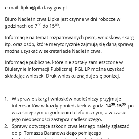
e-mail: lipka@pila.lasy.gov.pl
Biuro Nadleśnictwa Lipka jest czynne w dni robocze w
00
00
godzinach od 7
do 15
.
Informacje na temat rozpatrywanych pism, wniosków, skarg
itp. oraz osób, które merytorycznie zajmują się daną sprawą
można uzyskać w sekretariacie Nadleśnictwa.
Informacje publiczne, które nie zostały zamieszczone w
Biuletynie Informacji Publicznej PGL LP można uzyskać
składając wniosek. Druk wniosku znajduje się poniżej.
W sprawie skarg i wniosków nadleśniczy przyjmuje
30
30
interesantów w każdy poniedziałek w godz.
14
-15
, po
wcześniejszym uzgodnieniu telefonicznym, a w czasie
jego nieobecności zastępca nadleśniczego.
Sprawy dotyczące szkodnictwa leśnego należy zgłaszać
do p. Tomasza Baranowskiego pełniącego