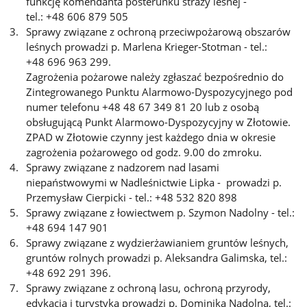
funkcję komendanta posterunku straży leśnej -
tel.: +48 606 879 505
Sprawy związane z ochroną przeciwpożarową obszarów
leśnych prowadzi p. Marlena Krieger-Stotman - tel.:
+48 696 963 299.
Zagrożenia pożarowe należy zgłaszać bezpośrednio do
Zintegrowanego Punktu Alarmowo-Dyspozycyjnego pod
numer telefonu +48 48 67 349 81 20 lub z osobą
obsługującą Punkt Alarmowo-Dyspozycyjny w Złotowie.
ZPAD w Złotowie czynny jest każdego dnia w okresie
zagrożenia pożarowego od godz. 9.00 do zmroku.
Sprawy związane z nadzorem nad lasami
niepaństwowymi w Nadleśnictwie Lipka - prowadzi p.
Przemysław Cierpicki - tel.: +48 532 820 898
Sprawy związane z łowiectwem p. Szymon Nadolny - tel.:
+48 694 147 901
Sprawy związane z wydzierżawianiem gruntów leśnych,
gruntów rolnych prowadzi p. Aleksandra Galimska, tel.:
+48 692 291 396.
Sprawy związane z
ochroną lasu, ochroną przyrody,
edykacją i turystyką
prowadzi p. Dominika Nadolna, tel.: