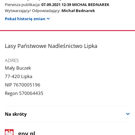
Pierwsza publikacja:
07.09.2021 12:39 MICHAŁ BEDNAREK
Wytwarzający/ Odpowiadający:
Michał Bednarek
Pokaż historię zmian
stopka
Lasy Państwowe Nadleśnictwo Lipka
ADRES
Mały Buczek
77-420 Lipka
NIP 7670005196
Regon 570064435
Na skróty
stopka
Strona
gov.pl