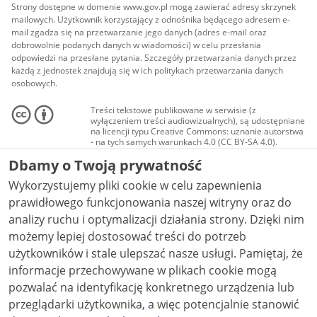
Strony dostępne w domenie www.gov.pl mogą zawierać adresy skrzynek
mailowych. Użytkownik korzystający z odnośnika będącego adresem e-
mail zgadza się na przetwarzanie jego danych (adres e-mail oraz
dobrowolnie podanych danych w wiadomości) w celu przesłania
odpowiedzi na przesłane pytania. Szczegóły przetwarzania danych przez
każdą z jednostek znajdują się w ich politykach przetwarzania danych
osobowych.
Treści tekstowe publikowane w serwisie (z
wyłączeniem treści audiowizualnych), są udostępniane
na licencji typu Creative Commons: uznanie autorstwa
- na tych samych warunkach 4.0 (CC BY-SA 4.0).
Materiały audiowizualne, w tym zdjęcia, materiały
Dbamy o Twoją prywatność
audio i wideo, są udostępniane na licencji typu
Creative Commons: uznanie autorstwa użycie
Wykorzystujemy pliki cookie w celu zapewnienia
niekomercyjne - bez utworów zależnych 4.0 (CC BY-
NC-ND 4.0), o ile nie jest to stwierdzone inaczej.
prawidłowego funkcjonowania naszej witryny oraz do
analizy ruchu i optymalizacji działania strony. Dzięki nim
możemy lepiej dostosować treści do potrzeb
użytkowników i stale ulepszać nasze usługi. Pamiętaj, że
informacje przechowywane w plikach cookie mogą
pozwalać na identyfikację konkretnego urządzenia lub
przeglądarki użytkownika, a więc potencjalnie stanowić