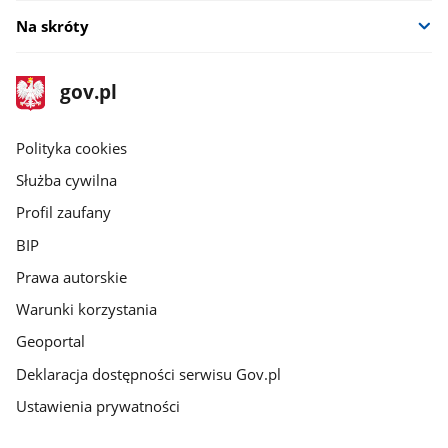
Na skróty
stopka
Strona
gov.pl
gov.pl
główna
gov.pl
Polityka cookies
Służba cywilna
Profil zaufany
BIP
Prawa autorskie
Warunki korzystania
Geoportal
Deklaracja dostępności serwisu Gov.pl
Ustawienia prywatności