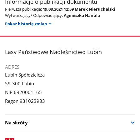
Informacje o publikacji dokumentu
Pierwsza publikacja:
19.08.2021 12:59 Marek Nieruchalski
Wytwarzający/ Odpowiadający:
Agnieszka Hanula
Pokaż historię zmian
stopka
Lasy Państwowe Nadleśnictwo Lubin
ADRES
Lubin Spółdzielcza
59-300 Lubin
NIP 6920001165
Regon 931023983
Na skróty