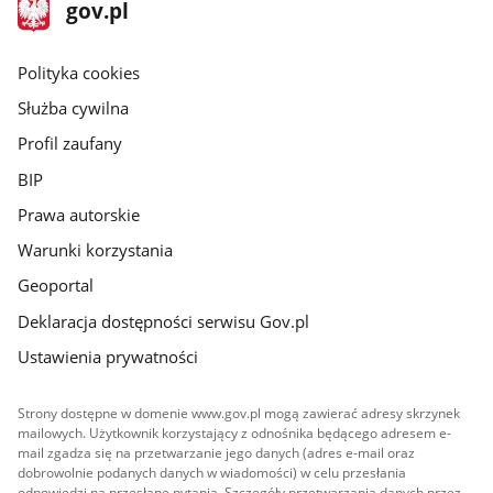
stopka
Strona
gov.pl
gov.pl
główna
gov.pl
Polityka cookies
Służba cywilna
Profil zaufany
BIP
Prawa autorskie
Warunki korzystania
Geoportal
Deklaracja dostępności serwisu Gov.pl
Ustawienia prywatności
Strony dostępne w domenie www.gov.pl mogą zawierać adresy skrzynek
mailowych. Użytkownik korzystający z odnośnika będącego adresem e-
mail zgadza się na przetwarzanie jego danych (adres e-mail oraz
dobrowolnie podanych danych w wiadomości) w celu przesłania
odpowiedzi na przesłane pytania. Szczegóły przetwarzania danych przez