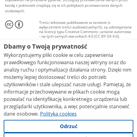
każdą z jednostek znajdują się w ich politykach przetwarzania danych
osobowych.
Treści tekstowe publikowane w serwisie (z
wyłączeniem treści audiowizualnych), są udostępniane
na licencji typu Creative Commons: uznanie autorstwa
- na tych samych warunkach 4.0 (CC BY-SA 4.0).
Materiały audiowizualne, w tym zdjęcia, materiały
Dbamy o Twoją prywatność
audio i wideo, są udostępniane na licencji typu
Creative Commons: uznanie autorstwa użycie
Wykorzystujemy pliki cookie w celu zapewnienia
niekomercyjne - bez utworów zależnych 4.0 (CC BY-
NC-ND 4.0), o ile nie jest to stwierdzone inaczej.
prawidłowego funkcjonowania naszej witryny oraz do
analizy ruchu i optymalizacji działania strony. Dzięki nim
możemy lepiej dostosować treści do potrzeb
użytkowników i stale ulepszać nasze usługi. Pamiętaj, że
informacje przechowywane w plikach cookie mogą
pozwalać na identyfikację konkretnego urządzenia lub
przeglądarki użytkownika, a więc potencjalnie stanowić
dane osobowe.
Polityka cookies
Odrzuć