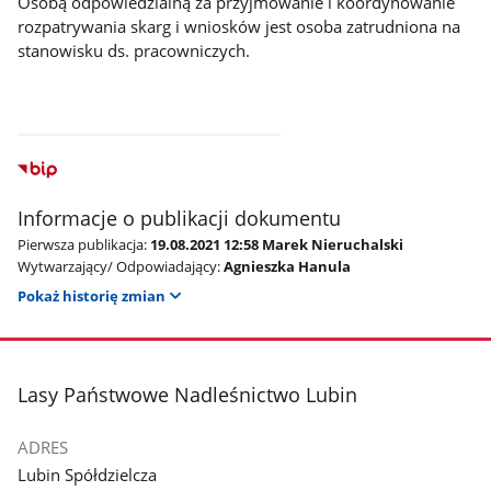
Osobą odpowiedzialną za przyjmowanie i koordynowanie
rozpatrywania skarg i wniosków jest osoba zatrudniona na
stanowisku ds. pracowniczych.
Informacje o publikacji dokumentu
Pierwsza publikacja:
19.08.2021 12:58 Marek Nieruchalski
Wytwarzający/ Odpowiadający:
Agnieszka Hanula
Pokaż historię zmian
stopka
Lasy Państwowe Nadleśnictwo Lubin
ADRES
Lubin Spółdzielcza