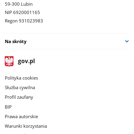
59-300 Lubin
NIP 6920001165
Regon 931023983
Na skróty
stopka
Strona
gov.pl
gov.pl
główna
gov.pl
Polityka cookies
Służba cywilna
Profil zaufany
BIP
Prawa autorskie
Warunki korzystania