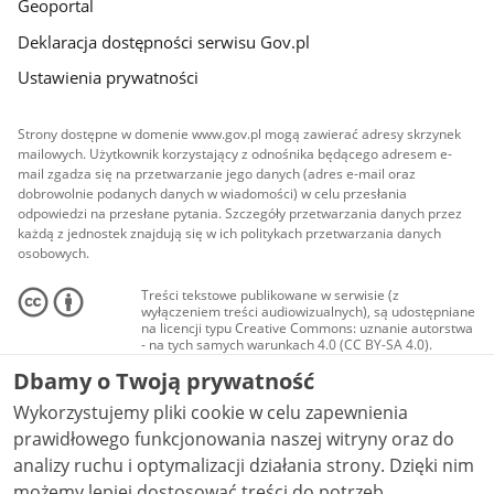
Geoportal
Deklaracja dostępności serwisu Gov.pl
Ustawienia prywatności
Strony dostępne w domenie www.gov.pl mogą zawierać adresy skrzynek
mailowych. Użytkownik korzystający z odnośnika będącego adresem e-
mail zgadza się na przetwarzanie jego danych (adres e-mail oraz
dobrowolnie podanych danych w wiadomości) w celu przesłania
odpowiedzi na przesłane pytania. Szczegóły przetwarzania danych przez
każdą z jednostek znajdują się w ich politykach przetwarzania danych
osobowych.
Treści tekstowe publikowane w serwisie (z
wyłączeniem treści audiowizualnych), są udostępniane
na licencji typu Creative Commons: uznanie autorstwa
- na tych samych warunkach 4.0 (CC BY-SA 4.0).
Materiały audiowizualne, w tym zdjęcia, materiały
Dbamy o Twoją prywatność
audio i wideo, są udostępniane na licencji typu
Creative Commons: uznanie autorstwa użycie
Wykorzystujemy pliki cookie w celu zapewnienia
niekomercyjne - bez utworów zależnych 4.0 (CC BY-
NC-ND 4.0), o ile nie jest to stwierdzone inaczej.
prawidłowego funkcjonowania naszej witryny oraz do
analizy ruchu i optymalizacji działania strony. Dzięki nim
możemy lepiej dostosować treści do potrzeb