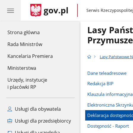
gov.pl
gov.pl
Serwis Rzeczypospolitej
Lasy Pańs
gov.pl
Strona główna
Przymusz
Rada Ministrów
Kancelaria Premiera
Lasy Państwowe N
Ministerstwa
Dane teleadresowe
Urzędy, instytucje
Redakcja BIP
i placówki RP
Klauzula informacyj
Elektroniczna Skrzyn
Usługi dla obywatela
Deklaracja dostępnośc
Usługi dla przedsiębiorcy
Dostępność - Raport
Usługi dla urzędnika