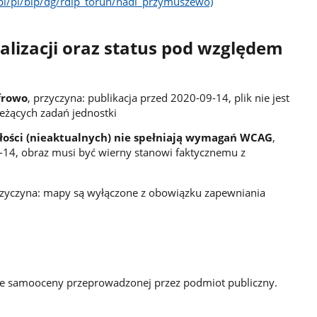
.pl/pl/bip/dg/rdlp_torun/nadl_przymuszewo)
ualizacji oraz status pod względem
yfrowo
, przyczyna: publikacja przed 2020-09-14, plik nie jest
żących zadań jednostki
złości (nieaktualnych) nie spełniają wymagań WCAG
,
-14, obraz musi być wierny stanowi faktycznemu z
rzyczyna: mapy są wyłączone z obowiązku zapewniania
ie samooceny przeprowadzonej przez podmiot publiczny.