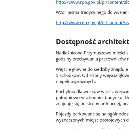
http://www.rpo.gov.pl/pl/content/zl
Wzór pisma tradycyjnego do wysłani
http://www.rpo.gov.pl/pl/content/s
Dostępność architek
Nadleśnictwo Przymuszewo mieści s
godziny przebywania pracowników na
Wejście główne do siedziby znajduje 
5 schodków. Od strony wejścia głó
niepełnosprawnych.
Pochylnia dla wózków wraz z wejści
południowo-wschodniej budynku. Doj
znajduje się od strony północnej, 
Pojazdy parkowane są na ogólnodos
wyznaczonych miejsc postojowych d