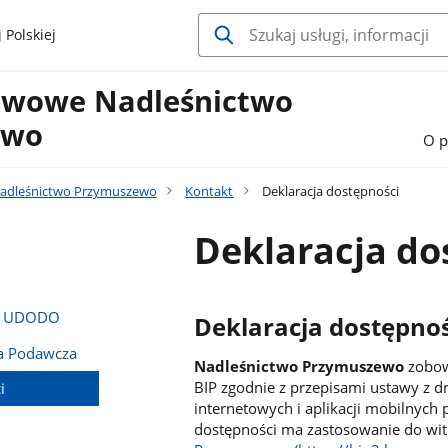
 Polskiej
twowe Nadleśnictwo
ewo
O p
adleśnictwo Przymuszewo
Kontakt
Deklaracja dostępności
Deklaracja do
na UDODO
Deklaracja dostępnoś
ka Podawcza
Nadleśnictwo Przymuszewo
zobow
BIP zgodnie z przepisami ustawy z dn
i
internetowych i aplikacji mobilnyc
dostępności ma zastosowanie do wi