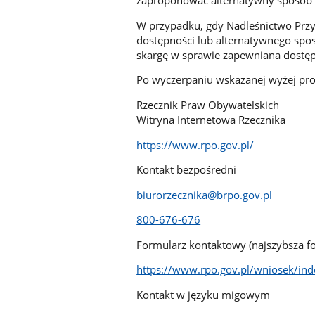
zaproponować alternatywny sposób d
W przypadku, gdy Nadleśnictwo Prz
dostępności lub alternatywnego spo
skargę w sprawie zapewniana dostępn
Po wyczerpaniu wskazanej wyżej pro
Rzecznik Praw Obywatelskich
Witryna Internetowa Rzecznika
https://www.rpo.gov.pl/
Kontakt bezpośredni
biurorzecznika@brpo.gov.pl
800-676-676
Formularz kontaktowy (najszybsza f
https://www.rpo.gov.pl/wniosek/in
Kontakt w języku migowym