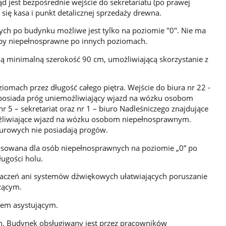
d jest bezpośrednie wejście do sekretariatu (po prawej
 się kasa i punkt detalicznej sprzedaży drewna.
ych po budynku możliwe jest tylko na poziomie "0". Nie ma
oby niepełnosprawne po innych poziomach.
ją minimalną szerokość 90 cm, umożliwiającą skorzystanie z
iomach przez długość całego piętra. Wejście do biura nr 22 -
ze posiada próg uniemożliwiający wjazd na wózku osobom
 5 – sekretariat oraz nr 1 – biuro Nadleśniczego znajdujące
możliwiające wjazd na wózku osobom niepełnosprawnym.
iurowych nie posiadają progów.
tosowana dla osób niepełnosprawnych na poziomie „0” po
ługości holu.
aczeń ani systemów dźwiękowych ułatwiających poruszanie
zącym.
sem asystującym.
h. Budynek obsługiwany jest przez pracowników