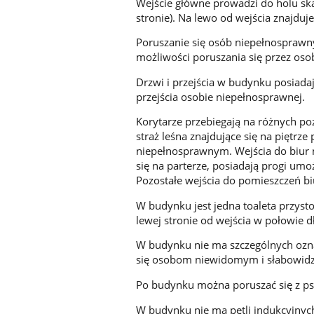
Wejście główne prowadzi do holu ską
stronie). Na lewo od wejścia znajduje
Poruszanie się osób niepełnosprawn
możliwości poruszania się przez os
Drzwi i przejścia w budynku posiada
przejścia osobie niepełnosprawnej.
Korytarze przebiegają na różnych poz
straż leśna znajdujące się na piętr
niepełnosprawnym. Wejścia do biur nr
się na parterze, posiadają progi u
Pozostałe wejścia do pomieszczeń b
W budynku jest jedna toaleta przys
lewej stronie od wejścia w połowie d
W budynku nie ma szczególnych ozn
się osobom niewidomym i słabowid
Po budynku można poruszać się z p
W budynku nie ma pętli indukcyjnyc