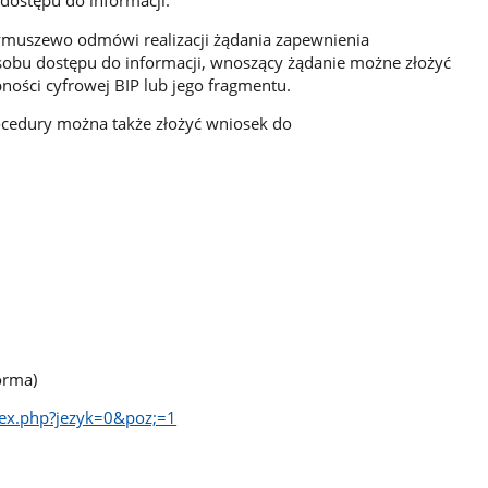
ostępu do informacji.
ymuszewo odmówi realizacji żądania zapewnienia
sobu dostępu do informacji, wnoszący żądanie możne złożyć
ości cyfrowej BIP lub jego fragmentu.
cedury można także złożyć wniosek do
orma)
dex.php?jezyk=0&poz;=1