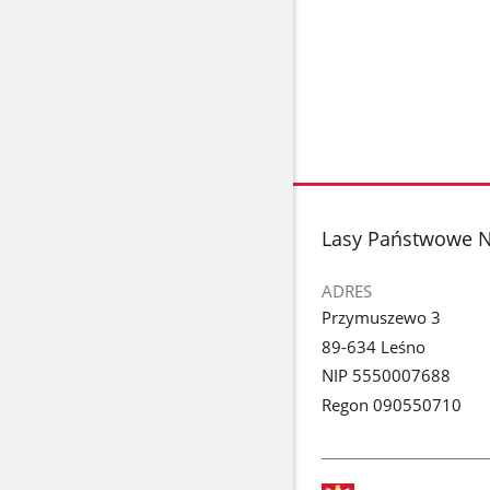
stopka
Lasy Państwowe 
ADRES
Przymuszewo 3
89-634 Leśno
NIP 5550007688
Regon 090550710