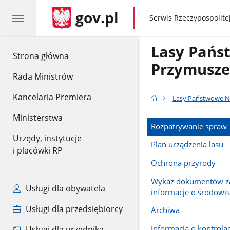
gov.pl
gov.pl
Serwis Rzeczypospolitej
Lasy Pańs
gov.pl
Strona główna
Przymusz
Rada Ministrów
Kancelaria Premiera
Lasy Państwowe N
Ministerstwa
Rozpatrywanie spraw
Urzędy, instytucje
Plan urządzenia lasu
i placówki RP
Ochrona przyrody
Wykaz dokumentów za
Usługi dla obywatela
informacje o środowi
Usługi dla przedsiębiorcy
Archiwa
Informacja o kontrola
Usługi dla urzędnika