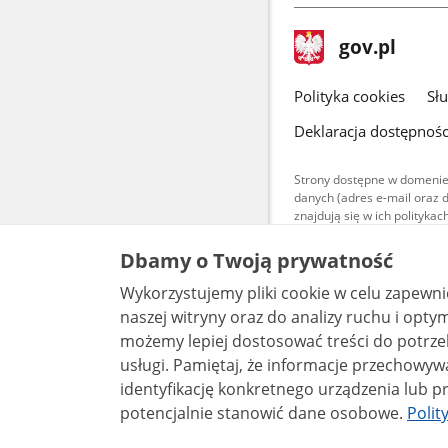
stopka
Strona
gov.pl
gov.pl
główna
gov.pl
Polityka cookies
Sł
Deklaracja dostępnośc
Strony dostępne w domenie
danych (adres e-mail oraz 
znajdują się w ich polityk
Treści teksto
Dbamy o Twoją prywatność
udostępniane
warunkach 4.0
Wykorzystujemy pliki cookie w celu zapewn
są udostępni
bez utworów z
naszej witryny oraz do analizy ruchu i optymalizacj
możemy lepiej dostosować treści do potrzeb
usługi. Pamiętaj, że informacje przechowywane w plikach cookie mogą pozwalać na
identyfikację konkretnego urządzenia lub pr
potencjalnie stanowić dane osobowe.
Polit