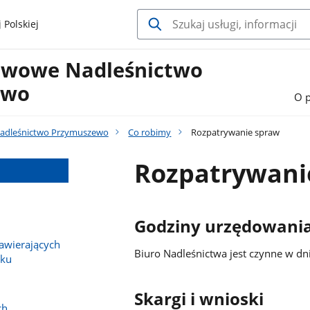
 Polskiej
twowe Nadleśnictwo
ewo
O 
adleśnictwo Przymuszewo
Co robimy
Rozpatrywanie spraw
Rozpatrywani
Godziny urzędowani
wierających
Biuro Nadleśnictwa jest czynne w dn
sku
Skargi i wnioski
ch