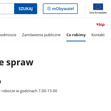
Logowanie
SZUKAJ
mObywatel
do
panelu
podmiocie
Zamówienia publiczne
Co robimy
Kontakt
e spraw
a
i robocze w godzinach 7.00-15.00