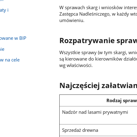
W sprawach skarg i wniosków interes
ty i
Zastępca Nadleśniczego, w każdy wt
umówieniu.
kowane w BIP
Rozpatrywanie spra
ie
Wszystkie sprawy (w tym skargi, wni
są kierowane do kierowników działów
w na cele
wg właściwości.
Najczęściej załatwia
Rodzaj spra
Nadzór nad lasami prywatnymi
Sprzedaż drewna