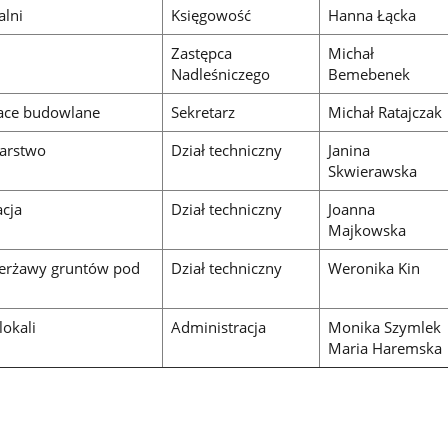
alni
Księgowość
Hanna Łącka
Zastępca
Michał
Nadleśniczego
Bemebenek
race budowlane
Sekretarz
Michał Ratajczak
karstwo
Dział techniczny
Janina
Skwierawska
acja
Dział techniczny
Joanna
Majkowska
ierżawy gruntów pod
Dział techniczny
Weronika Kin
lokali
Administracja
Monika Szymlek
Maria Haremska