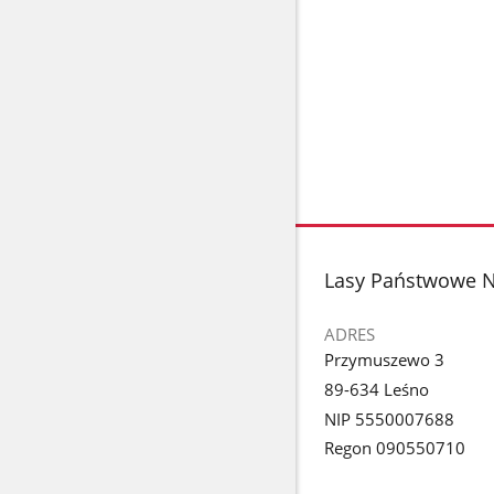
stopka
Lasy Państwowe 
ADRES
Przymuszewo 3
89-634 Leśno
NIP 5550007688
Regon 090550710