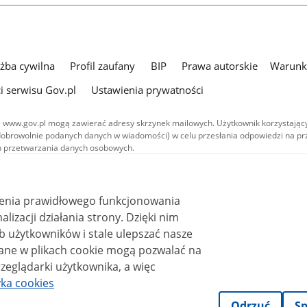
użba cywilna
Profil zaufany
BIP
Prawa autorskie
Warunki
i serwisu Gov.pl
Ustawienia prywatności
 www.gov.pl mogą zawierać adresy skrzynek mailowych. Użytkownik korzystający
dobrowolnie podanych danych w wiadomości) w celu przesłania odpowiedzi na prz
ach przetwarzania danych osobowych.
we publikowane w serwisie (z wyłączeniem treści audiowizualnych), są
 na licencji typu Creative Commons: uznanie autorstwa - na tych samych
 (CC BY-SA 4.0). Materiały audiowizualne, w tym zdjęcia, materiały audio i wideo
ienia prawidłowego funkcjonowania
ane na licencji typu Creative Commons: uznanie autorstwa użycie niekomercyjne 
ależnych 4.0 (CC BY-NC-ND 4.0), o ile nie jest to stwierdzone inaczej.
i działania strony. Dzięki nim
 użytkowników i stale ulepszać nasze
zeglądarki użytkownika, a więc
yka cookies
Odrzuć
Sp