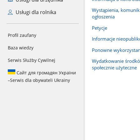
Wystąpienia, komunika
Usługi dla rolnika
ogłoszenia
Petycje
Profil zaufany
Informacje nieopubli
Baza wiedzy
Ponowne wykorzystan
Serwis Służby Cywilnej
Wydatkowanie środkó
społecznie użyteczne
Сайт для громадян України
–
Serwis dla obywateli Ukrainy