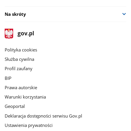
Na skróty
stopka
Strona
gov.pl
gov.pl
główna
gov.pl
Polityka cookies
Służba cywilna
Profil zaufany
BIP
Prawa autorskie
Warunki korzystania
Geoportal
Deklaracja dostępności serwisu Gov.pl
Ustawienia prywatności