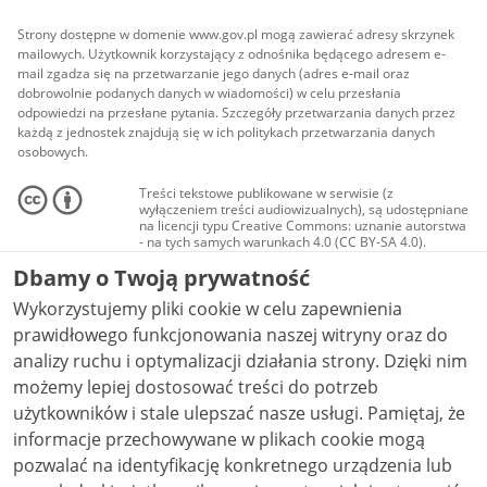
Strony dostępne w domenie www.gov.pl mogą zawierać adresy skrzynek
mailowych. Użytkownik korzystający z odnośnika będącego adresem e-
mail zgadza się na przetwarzanie jego danych (adres e-mail oraz
dobrowolnie podanych danych w wiadomości) w celu przesłania
odpowiedzi na przesłane pytania. Szczegóły przetwarzania danych przez
każdą z jednostek znajdują się w ich politykach przetwarzania danych
osobowych.
Treści tekstowe publikowane w serwisie (z
wyłączeniem treści audiowizualnych), są udostępniane
na licencji typu Creative Commons: uznanie autorstwa
- na tych samych warunkach 4.0 (CC BY-SA 4.0).
Materiały audiowizualne, w tym zdjęcia, materiały
Dbamy o Twoją prywatność
audio i wideo, są udostępniane na licencji typu
Creative Commons: uznanie autorstwa użycie
Wykorzystujemy pliki cookie w celu zapewnienia
niekomercyjne - bez utworów zależnych 4.0 (CC BY-
NC-ND 4.0), o ile nie jest to stwierdzone inaczej.
prawidłowego funkcjonowania naszej witryny oraz do
analizy ruchu i optymalizacji działania strony. Dzięki nim
możemy lepiej dostosować treści do potrzeb
użytkowników i stale ulepszać nasze usługi. Pamiętaj, że
informacje przechowywane w plikach cookie mogą
pozwalać na identyfikację konkretnego urządzenia lub