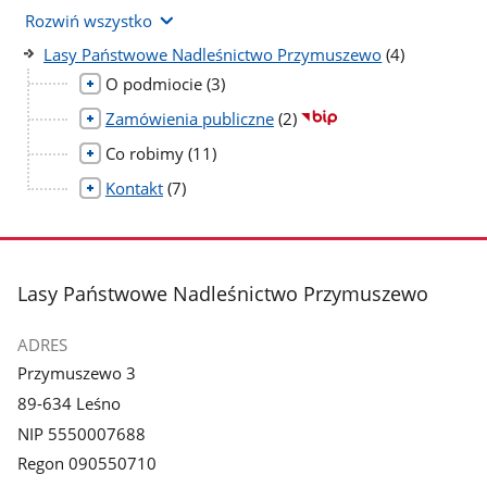
Rozwiń wszystko
liczba
Lasy Państwowe Nadleśnictwo Przymuszewo
(4)
podstron
liczba
O podmiocie
(3)
podstron
liczba
Zamówienia publiczne
(2)
podstron
liczba
Co robimy
(11)
podstron
liczba
Kontakt
(7)
podstron
stopka
Lasy Państwowe Nadleśnictwo Przymuszewo
ADRES
Przymuszewo 3
89-634 Leśno
NIP 5550007688
Regon 090550710