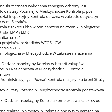
a skuteczności wykonania zabiegów ochrony lasu
owa Staży Pożarnej w Międzychodzie Kontrola p. poż.
dział Inspekcyjny Kontrola doraźna w zakresie dotyczącym
h w m. Sieraków
ola z zakresu bhp w tym narażeni na czynniki biologiczne
trola LMP i LMR
anitarna roślin
a projektów ze środków WFOŚ i GW
ontrola ZUS
demiologiczna w Międzychodzie W zakresie narażeni na
i Oddział Inspekcyjny Korekty w historii zakupów
Roślin i Nasiennictwa w Międzychodzie Kontrola
mentów
Administracyjnych Poznań Kontrola magazynku broni Straży
towa Staży Pożarnej w Międzychodzie Kontrola podstawowa
ki Oddział Inspekcyjny Kontrola kompleksowa za okres od
na realizacji wymogów w zakresie bhp w tym narażeń na