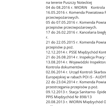
na terenie Puszczy Noteckiej
04 do 08.2016 r. WIORiN Kontrola 
16.05.2016 r. Komenda Powiatowa P
przeciwpożarowych.
05 do 07.05.2016 r. Komenda Powia
przepisów przeciwpożarowych.
17 do 26.02.2016 r. Kancelaria bie
r.
21 do 22.05.2015 r. Komenda Powiat
przepisów p.poż.
12.12.2014 r. PSSE Międzychód Kon
21 do 26.08.2014 r. Inspekcja Pracy
13.08.2014 r. Wojewódzki Inspektora
Kontrola dokumentów
02.06.2014 r. Urząd Kontroli Skar
Europejskiej w rabach POI iS - AUDY
22 do 23.04.2014 r. Komenda Powia
przestrzegania przepisów p.poż.
09.12.2013 r. Stacja Sanitarno- Ep
PPIS Międzychód Nr 898/13
20.08.2013 r. WIORiN Międzychód Oc