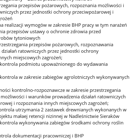
trzegania przepisów pożarowych, rozpoznania możliwości i
niczych przez jednostki ochrony przeciwpożarowej i
grożeń
a realizacji wymogów w zakresie BHP pracy w tym narażeń
gania przepisów ustawy o ochronie zdrowia przed
yrobów tytoniowych
rzestrzegania przepisów pożarowych, rozpoznawania
działań ratowniczych przez jednostki ochrony
innych miejscowych zagrożeń;
- kontrola podmiotu upoważnionego do wydawania
kontrola w zakresie zabiegów agrolotniczych wykonywanych
ności kontrolno-rozpoznawcze w zakresie przestrzegania
 możliwości i warunków prowadzenia działań ratowniczych
arowej i rozpoznania innych miejscowych zagrożeń;
kontrola utrzymania 2 zastawek drewnianych wykonanych w
jektu małaej retencji nizinnej w Nadleśnictwie Sieraków
 kontrola wykonywania zabiegów środkami ochrony roślin
ntrola dokumentacji pracowniczej i BHP