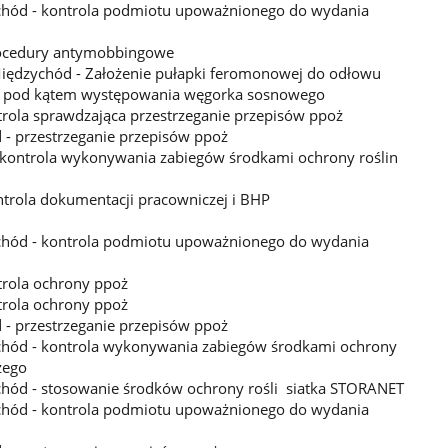
chód - kontrola podmiotu upoważnionego do wydania
procedury antymobbingowe
Międzychód - Założenie pułapki feromonowej do odłowu
ny pod kątem występowania węgorka sosnowego
trola sprawdzająca przestrzeganie przepisów ppoż
 - przestrzeganie przepisów ppoż
 kontrola wykonywania zabiegów środkami ochrony roślin
ntrola dokumentacji pracowniczej i BHP
R
chód - kontrola podmiotu upoważnionego do wydania
trola ochrony ppoż
trola ochrony ppoż
 - przestrzeganie przepisów ppoż
chód - kontrola wykonywania zabiegów środkami ochrony
zego
chód - stosowanie środków ochrony rośli siatka STORANET
chód - kontrola podmiotu upoważnionego do wydania