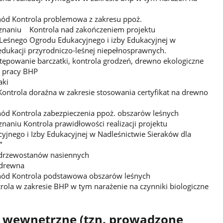
hód Kontrola problemowa z zakresu ppoż.
znaniu Kontrola nad zakończeniem projektu
śnego Ogrodu Edukacyjnego i izby Edukacyjnej w
edukacji przyrodniczo-leśnej niepełnosprawnych.
powanie barczatki, kontrola grodzeń, drewno ekologiczne
s pracy BHP
aki
ontrola doraźna w zakresie stosowania certyfikat na drewno
ód Kontrola zabezpieczenia ppoż. obszarów leśnych
aniu Kontrola prawidłowości realizacji projektu
nego i Izby Edukacyjnej w Nadleśnictwie Sieraków dla
”
 drzewostanów nasiennych
 drewna
hód Kontrola podstawowa obszarów leśnych
ola w zakresie BHP w tym narażenie na czynniki biologiczne
 wewnętrzne (tzn. prowadzone