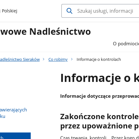
 Polskiej
twowe Nadleśnictwo
O podmioci
adleśnictwo Sieraków
Co robimy
Informacje o kontrolach
Informacje o 
Informacje dotyczące przeprowad
wierających
Zakończone kontrole
sku
przez upoważnione 
Czas trwania kontroli Przez kogo 
ch