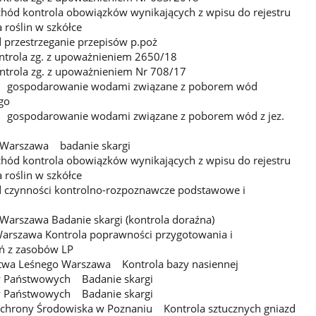
hód kontrola obowiązków wynikających z wpisu do rejestru
 roślin w szkółce
 przestrzeganie przepisów p.poż
ntrola zg. z upoważnieniem 2650/18
trola zg. z upoważnieniem Nr 708/17
 gospodarowanie wodami związane z poborem wód
ego
gospodarowanie wodami związane z poborem wód z jez.
P Warszawa badanie skargi
hód kontrola obowiązków wynikających z wpisu do rejestru
a roślin w szkółce
d czynności kontrolno-rozpoznawcze podstawowe i
Warszawa Badanie skargi (kontrola doraźna)
Warszawa Kontrola poprawności przygotowania i
ań z zasobów LP
ictwa Leśnego Warszawa Kontrola bazy nasiennej
ów Państwowych Badanie skargi
ów Państwowych Badanie skargi
 Ochrony Środowiska w Poznaniu Kontrola sztucznych gniazd