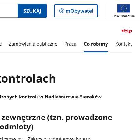
Logowanie
SZUKAJ
mObywatel
do
panelu
e
Zamówienia publiczne
Praca
Co robimy
Kontakt
kontrolach
zonych kontroli w Nadleśnictwie Sieraków
 zewnętrzne (tzn. prowadzone
podmioty)
delegowany Zakres przedmiotowy kontroli