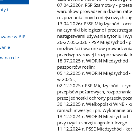
07.04.2026r. PSP Szamotuły - przes
ty i
warunków prowadzenia działań ratow
rozpoznania innych miejscowych za
13.04.2026r.PSSE Międzychód - ocen
na czynniki biologiczne i przestrze
następstwami używania tytoniu i w
kowane w BIP
26-27.05.2026 - PSP Międzychód - p
wanie
możliwości i warunków prowadzenia 
przeciwpożarowej i rozpoznawania 
w na cele
18.07.2025 r. WIORiN Międzychód 
paszportów roślin;
05.12.2025 r. WIORiN Międzychód - 
w 2025r.;
02.12.2025 r.PSP Międzychód - czyn
przepisów pożarowych, rozpoznania
przez jednostki ochrony przeciwpoż
30.12.2025 r. Wielkopolski WINB - 
ramach inwestycji pn. Wykonanie pro
13.12.2024 r. WIORiN Międzychód -
przy użyciu sprzętu agrolotniczego
11.12.2024 r. PSSE Międzychód - ko