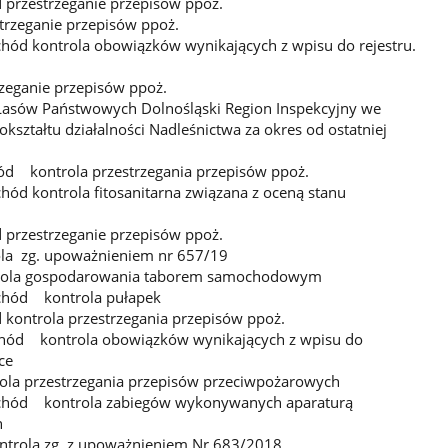
 przestrzeganie przepisów ppoż.
trzeganie przepisów ppoż.
hód kontrola obowiązków wynikających z wpisu do rejestru.
rzeganie przepisów ppoż.
 Lasów Państwowych Dolnośląski Region Inspekcyjny we
ształtu działalności Nadleśnictwa za okres od ostatniej
d kontrola przestrzegania przepisów ppoż.
ód kontrola fitosanitarna związana z oceną stanu
 przestrzeganie przepisów ppoż.
la zg. upoważnieniem nr 657/19
ntrola gospodarowania taborem samochodowym
chód kontrola pułapek
 kontrola przestrzegania przepisów ppoż.
chód kontrola obowiązków wynikających z wpisu do
ce
ola przestrzegania przepisów przeciwpożarowych
ychód kontrola zabiegów wykonywanych aparaturą
n
trola zg. z upoważnieniem Nr 683/2018