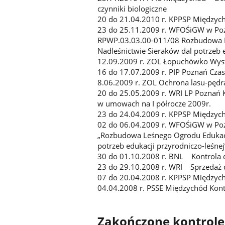
czynniki biologiczne
20 do 21.04.2010 r. KPPSP Międzyc
23 do 25.11.2009 r. WFOŚiGW w Po
RPWP.03.03.00-011/08 Rozbudowa Le
Nadleśnictwie Sieraków dal potrzeb 
12.09.2009 r. ZOL Łopuchówko Wystę
16 do 17.07.2009 r. PIP Poznań Cza
8.06.2009 r. ZOL Ochrona lasu-pędr
20 do 25.05.2009 r. WRI LP Poznań K
w umowach na I półrocze 2009r.
23 do 24.04.2009 r. KPPSP Międzych
02 do 06.04.2009 r. WFOŚiGW w Pozn
„Rozbudowa Leśnego Ogrodu Edukacyj
potrzeb edukacji przyrodniczo-leśnej
30 do 01.10.2008 r. BNL Kontrola
23 do 29.10.2008 r. WRI Sprzedaż
07 do 20.04.2008 r. KPPSP Międzyc
04.04.2008 r. PSSE Międzychód Kontr
Zakończone kontrole