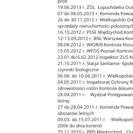
prób
19.06.2013 r. ZOL Łopuchówko Ocen
07 do 08.05.2013 r. Komenda Powiat
26 do 30.11.2012 r. Wielkopolski Od
sprzedaży nieruchomości położonyc
16.10.2012 r. PSSE Międzychód Kontr
12-13.09.2012 r. BNL Warszawa Kon
08.08.2012 r. WIORiN Kontrola fitos
15.05.2012 r. WFOŚ Poznań Kontrol
23.01 do 6.02.2012 Inspektor ZUS K
21.10.2011 r. Stacja Sanitarno- Epi
czynniki biologiczne
06.06. do 10.06.2011 r. Wielkopolsk
04.05.2011 r. Inspektorat Ochrony 
zdrowotności roślin Kontrola doku
28.04.2011 r. Wydział Postępowań 
leśnej
27 do 28.04.2011 r. Komenda Powia
obszarów leśnych
09.03. do 15.07.2011 r. Wielkopols
2006 do dnia kontroli
25.11.2010 r. PPIS Międzychód Oce