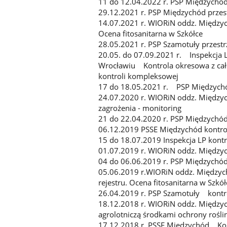
11 do 12.04.2022 r. PSP Międzychód
29.12.2021 r. PSP Międzychód przes
14.07.2021 r. WIORiN oddz. Międzyc
Ocena fitosanitarna w Szkółce
28.05.2021 r. PSP Szamotuły przest
20.05. do 07.09.2021 r. Inspekcja
Wrocławiu Kontrola okresowa z całok
kontroli kompleksowej
17 do 18.05.2021 r. PSP Międzychó
24.07.2020 r. WIORiN oddz. Międzych
zagrożenia - monitoring
21 do 22.04.2020 r. PSP Międzychód
06.12.2019 PSSE Międzychód kontro
15 do 18.07.2019 Inspekcja LP ko
01.07.2019 r. WIORiN oddz. Między
04 do 06.06.2019 r. PSP Międzychód
05.06.2019 r.WIORiN oddz. Między
rejestru. Ocena fitosanitarna w Szkół
26.04.2019 r. PSP Szamotuły kontr
18.12.2018 r. WIORiN oddz. Międz
agrolotniczą środkami ochrony rośli
17.12.2018 r. PSSE Międzychód Kon