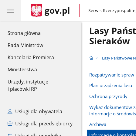
gov.pl
gov.pl
Serwis Rzeczypospolitej
Lasy Pańs
gov.pl
Strona główna
Sieraków
Rada Ministrów
Kancelaria Premiera
Lasy Państwowe N
Ministerstwa
Rozpatrywanie spraw
Urzędy, instytucje
Plan urządzenia lasu
i placówki RP
Ochrona przyrody
Wykaz dokumentów za
Usługi dla obywatela
informacje o środowi
Usługi dla przedsiębiorcy
Archiwa
Informacje o kontrola
Usługi dla urzędnika