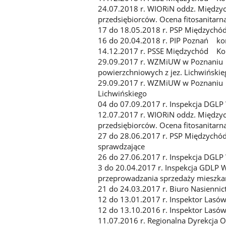
24.07.2018 r. WIORiN oddz. Międzyc
przedsiębiorców. Ocena fitosanitarna
17 do 18.05.2018 r. PSP Międzychód
16 do 20.04.2018 r. PIP Poznań ko
14.12.2017 r. PSSE Międzychód Kon
29.09.2017 r. WZMiUW w Poznaniu
powierzchniowych z jez. Lichwiński
29.09.2017 r. WZMiUW w Poznaniu 
Lichwińskiego
04 do 07.09.2017 r. Inspekcja DGL
12.07.2017 r. WIORiN oddz. Międzyc
przedsiębiorców. Ocena fitosanitarn
27 do 28.06.2017 r. PSP Międzychó
sprawdzające
26 do 27.06.2017 r. Inspekcja DGLP 
3 do 20.04.2017 r. Inspekcja GDLP 
przeprowadzania sprzedaży mieszk
21 do 24.03.2017 r. Biuro Nasienn
12 do 13.01.2017 r. Inspektor Las
12 do 13.10.2016 r. Inspektor Las
11.07.2016 r. Regionalna Dyrekcja