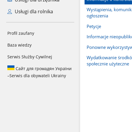
Wystąpienia, komunika
Usługi dla rolnika
ogłoszenia
Petycje
Profil zaufany
Informacje nieopubli
Baza wiedzy
Ponowne wykorzysty
Serwis Służby Cywilnej
Wydatkowanie środkó
społecznie użyteczne
Сайт для громадян України
–
Serwis dla obywateli Ukrainy