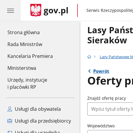
gov.pl
gov.pl
Serwis Rzeczypospolitej
Lasy Pańs
gov.pl
Strona główna
Sieraków
Rada Ministrów
Kancelaria Premiera
Lasy Państwowe N
Ministerstwa
Powrót
Oferty p
Urzędy, instytucje
i placówki RP
Znajdź ofertę pracy
Usługi dla obywatela
Usługi dla przedsiębiorcy
Województwo
Usługi dla urzędnika