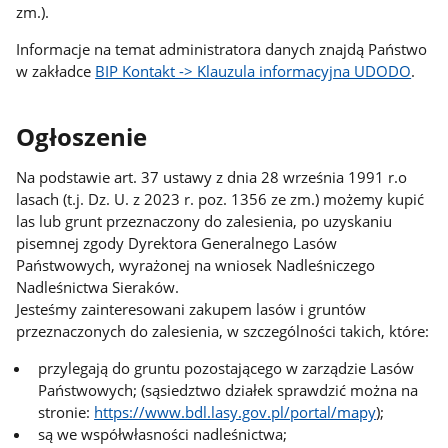
zm.).
Informacje na temat administratora danych znajdą Państwo
w zakładce
BIP Kontakt -> Klauzula informacyjna UDODO
.
Ogłoszenie
Na podstawie art. 37 ustawy z dnia 28 września 1991 r.o
lasach (t.j. Dz. U. z 2023 r. poz. 1356 ze zm.) możemy kupić
las lub grunt przeznaczony do zalesienia, po uzyskaniu
pisemnej zgody Dyrektora Generalnego Lasów
Państwowych, wyrażonej na wniosek Nadleśniczego
Nadleśnictwa Sieraków.
Jesteśmy zainteresowani zakupem lasów i gruntów
przeznaczonych do zalesienia, w szczególności takich, które:
przylegają do gruntu pozostającego w zarządzie Lasów
Państwowych; (sąsiedztwo działek sprawdzić można na
stronie:
https://www.bdl.lasy.gov.pl/portal/mapy
);
są we współwłasności nadleśnictwa;