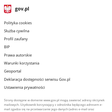
stopka
Strona
gov.pl
gov.pl
główna
gov.pl
Polityka cookies
Służba cywilna
Profil zaufany
BIP
Prawa autorskie
Warunki korzystania
Geoportal
Deklaracja dostępności serwisu Gov.pl
Ustawienia prywatności
Strony dostępne w domenie www.gov.pl mogą zawierać adresy skrzynek
mailowych. Użytkownik korzystający z odnośnika będącego adresem e-
mail zgadza się na przetwarzanie jego danych (adres e-mail oraz