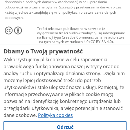
dobrowolnie podanych danych w wiadomości) w celu przesłania
odpowiedzi na przesłane pytania. Szczegóły przetwarzania danych przez
każdą z jednostek znajdują się w ich politykach przetwarzania danych
osobowych.
Treści tekstowe publikowane w serwisie (z
wyłączeniem treści audiowizualnych), są udostępniane
na licencji typu Creative Commons: uznanie autorstwa
- na tych samych warunkach 4.0 (CC BY-SA 4.0).
Materiały audiowizualne, w tym zdjęcia, materiały
Dbamy o Twoją prywatność
audio i wideo, są udostępniane na licencji typu
Creative Commons: uznanie autorstwa użycie
Wykorzystujemy pliki cookie w celu zapewnienia
niekomercyjne - bez utworów zależnych 4.0 (CC BY-
NC-ND 4.0), o ile nie jest to stwierdzone inaczej.
prawidłowego funkcjonowania naszej witryny oraz do
analizy ruchu i optymalizacji działania strony. Dzięki nim
możemy lepiej dostosować treści do potrzeb
użytkowników i stale ulepszać nasze usługi. Pamiętaj, że
informacje przechowywane w plikach cookie mogą
pozwalać na identyfikację konkretnego urządzenia lub
przeglądarki użytkownika, a więc potencjalnie stanowić
dane osobowe.
Polityka cookies
Odrzuć