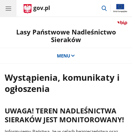
gov.pl
przejdź
do
wyszukiwar
Lasy Państwowe Nadleśnictwo
Sieraków
MENU
Wystąpienia, komunikaty i
ogłoszenia
UWAGA! TEREN NADLEŚNICTWA
SIERAKÓW JEST MONITOROWANY!
Informujemy Państwa, że w celach bezpieczeństwa oraz