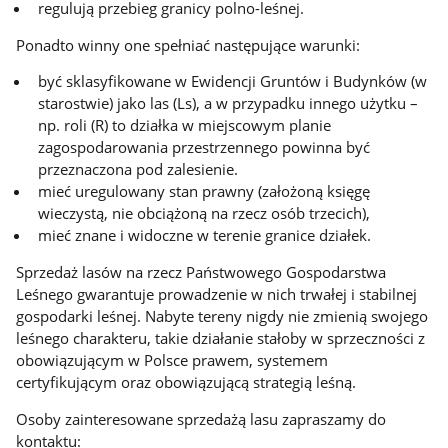
regulują przebieg granicy polno-leśnej.
Ponadto winny one spełniać następujące warunki:
być sklasyfikowane w Ewidencji Gruntów i Budynków (w
starostwie) jako las (Ls), a w przypadku innego użytku –
np. roli (R) to działka w miejscowym planie
zagospodarowania przestrzennego powinna być
przeznaczona pod zalesienie.
mieć uregulowany stan prawny (założoną księgę
wieczystą, nie obciążoną na rzecz osób trzecich),
mieć znane i widoczne w terenie granice działek.
Sprzedaż lasów na rzecz Państwowego Gospodarstwa
Leśnego gwarantuje prowadzenie w nich trwałej i stabilnej
gospodarki leśnej. Nabyte tereny nigdy nie zmienią swojego
leśnego charakteru, takie działanie stałoby w sprzeczności z
obowiązującym w Polsce prawem, systemem
certyfikującym oraz obowiązującą strategią leśną.
Osoby zainteresowane sprzedażą lasu zapraszamy do
kontaktu: