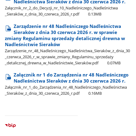
Nadleśnictwa Sieraków z dnia 30 czerwca 2026 r.
Załącznik​_nr​_2​_do​_Decyzji​_nr​_10​_Nadleśniczego​_Nadleśnictwa​
_Sieraków​_z​_dnia​_30​_czerwca​_2026​_r.pdf
0.13MB
Zarządzenie nr 48 Nadleśniczego Nadleśnictwa
Sieraków z dnia 30 czerwca 2026 r. w sprawie
zmiany Regulaminu sprzedaży detalicznej drewna w
Nadleśnictwie Sieraków
Zarządzenie​_nr​_48​_Nadleśniczego​_Nadleśnictwa​_Sieraków​_z​_dnia​_30​
_czerwca​_2026​_r​_w​_sprawie​_zmiany​_Regulaminu​_sprzedaży​
_detalicznej​_drewna​_w​_Nadleśnictwie​_Sieraków.pdf
0.07MB
Załącznik nr 1 do Zarządzenia nr 48 Nadleśniczego
Nadleśnictwa SIeraków z dnia 30 czerwca 2026 r.
Załącznik​_nr​_1​_do​_Zarządzenia​_nr​_48​_Nadleśniczego​_Nadleśnictwa​
_SIeraków​_z​_dnia​_30​_czerwca​_2026​_r.pdf
0.16MB