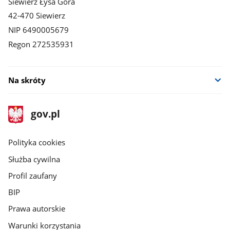
Siewierz Łysa Góra
42-470 Siewierz
NIP 6490005679
Regon 272535931
Na skróty
stopka
Strona
gov.pl
gov.pl
główna
gov.pl
Polityka cookies
Służba cywilna
Profil zaufany
BIP
Prawa autorskie
Warunki korzystania