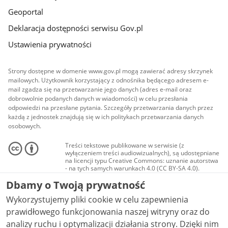
Geoportal
Deklaracja dostępności serwisu Gov.pl
Ustawienia prywatności
Strony dostępne w domenie www.gov.pl mogą zawierać adresy skrzynek
mailowych. Użytkownik korzystający z odnośnika będącego adresem e-
mail zgadza się na przetwarzanie jego danych (adres e-mail oraz
dobrowolnie podanych danych w wiadomości) w celu przesłania
odpowiedzi na przesłane pytania. Szczegóły przetwarzania danych przez
każdą z jednostek znajdują się w ich politykach przetwarzania danych
osobowych.
Treści tekstowe publikowane w serwisie (z
wyłączeniem treści audiowizualnych), są udostępniane
na licencji typu Creative Commons: uznanie autorstwa
- na tych samych warunkach 4.0 (CC BY-SA 4.0).
Materiały audiowizualne, w tym zdjęcia, materiały
Dbamy o Twoją prywatność
audio i wideo, są udostępniane na licencji typu
Creative Commons: uznanie autorstwa użycie
Wykorzystujemy pliki cookie w celu zapewnienia
niekomercyjne - bez utworów zależnych 4.0 (CC BY-
NC-ND 4.0), o ile nie jest to stwierdzone inaczej.
prawidłowego funkcjonowania naszej witryny oraz do
analizy ruchu i optymalizacji działania strony. Dzięki nim