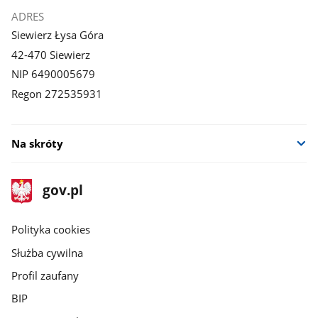
ADRES
Siewierz Łysa Góra
42-470 Siewierz
NIP 6490005679
Regon 272535931
Na skróty
stopka
Strona
gov.pl
gov.pl
główna
gov.pl
Polityka cookies
Służba cywilna
Profil zaufany
BIP