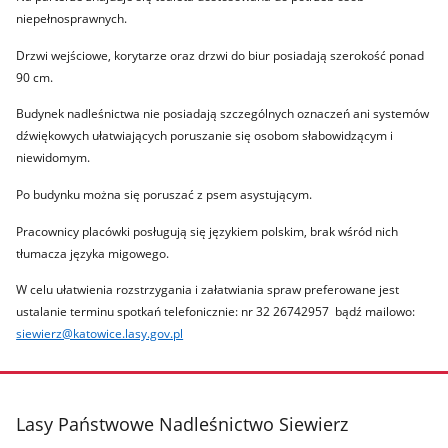
niepełnosprawnych.
Drzwi wejściowe, korytarze oraz drzwi do biur posiadają szerokość ponad
90 cm.
Budynek nadleśnictwa nie posiadają szczególnych oznaczeń ani systemów
dźwiękowych ułatwiających poruszanie się osobom słabowidzącym i
niewidomym.
Po budynku można się poruszać z psem asystującym.
Pracownicy placówki posługują się językiem polskim, brak wśród nich
tłumacza języka migowego.
W celu ułatwienia rozstrzygania i załatwiania spraw preferowane jest
ustalanie terminu spotkań telefonicznie: nr 32 26742957 bądź mailowo:
siewierz@katowice.lasy.gov.pl
stopka
Lasy Państwowe Nadleśnictwo Siewierz