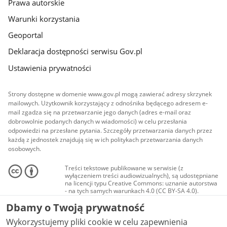
Prawa autorskie
Warunki korzystania
Geoportal
Deklaracja dostępności serwisu Gov.pl
Ustawienia prywatności
Strony dostępne w domenie www.gov.pl mogą zawierać adresy skrzynek
mailowych. Użytkownik korzystający z odnośnika będącego adresem e-
mail zgadza się na przetwarzanie jego danych (adres e-mail oraz
dobrowolnie podanych danych w wiadomości) w celu przesłania
odpowiedzi na przesłane pytania. Szczegóły przetwarzania danych przez
każdą z jednostek znajdują się w ich politykach przetwarzania danych
osobowych.
Treści tekstowe publikowane w serwisie (z
wyłączeniem treści audiowizualnych), są udostępniane
na licencji typu Creative Commons: uznanie autorstwa
- na tych samych warunkach 4.0 (CC BY-SA 4.0).
Materiały audiowizualne, w tym zdjęcia, materiały
Dbamy o Twoją prywatność
audio i wideo, są udostępniane na licencji typu
Creative Commons: uznanie autorstwa użycie
Wykorzystujemy pliki cookie w celu zapewnienia
niekomercyjne - bez utworów zależnych 4.0 (CC BY-