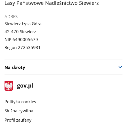
stopka
Lasy Państwowe Nadleśnictwo Siewierz
ADRES
Siewierz Łysa Góra
42-470 Siewierz
NIP 6490005679
Regon 272535931
Na skróty
stopka
Strona
gov.pl
gov.pl
główna
gov.pl
Polityka cookies
Służba cywilna
Profil zaufany