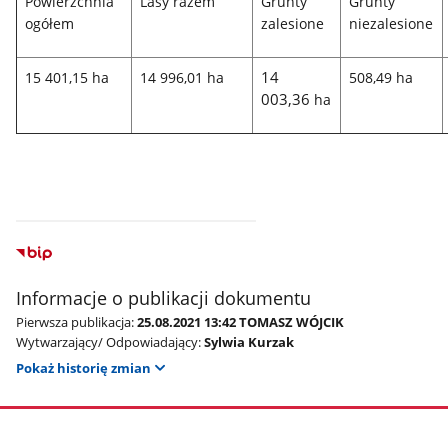
Powierzchnia
Lasy razem
Grunty
Grunty
ogółem
zalesione
niezalesione
14
15 401,15 ha
14 996,01 ha
508,49 ha
003,36
ha
Informacje o publikacji dokumentu
Pierwsza publikacja:
25.08.2021 13:42 TOMASZ WÓJCIK
Wytwarzający/ Odpowiadający:
Sylwia Kurzak
Pokaż historię zmian