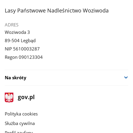
stopka
Lasy Państwowe Nadleśnictwo Woziwoda
ADRES
Woziwoda 3
89-504 Legbąd
NIP 5610003287
Regon 090123304
Na skróty
stopka
Strona
gov.pl
gov.pl
główna
gov.pl
Polityka cookies
Służba cywilna
Profil zaufany