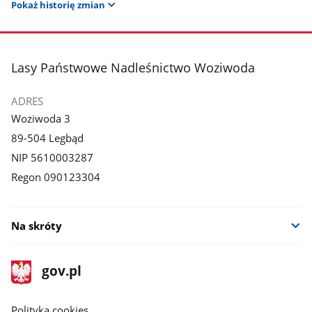
Pokaż historię zmian
stopka
Lasy Państwowe Nadleśnictwo Woziwoda
ADRES
Woziwoda 3
89-504 Legbąd
NIP 5610003287
Regon 090123304
Na skróty
stopka
Strona
gov.pl
gov.pl
główna
gov.pl
Polityka cookies