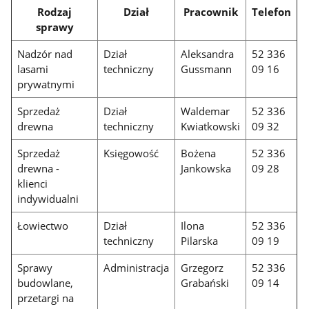
Rodzaj
Dział
Pracownik
Telefon
sprawy
Nadzór nad
Dział
Aleksandra
52 336
lasami
techniczny
Gussmann
09 16
prywatnymi
Sprzedaż
Dział
Waldemar
52 336
drewna
techniczny
Kwiatkowski
09 32
Sprzedaż
Księgowość
Bożena
52 336
drewna -
Jankowska
09 28
klienci
indywidualni
Łowiectwo
Dział
Ilona
52 336
techniczny
Pilarska
09 19
Sprawy
Administracja
Grzegorz
52 336
budowlane,
Grabański
09 14
przetargi na