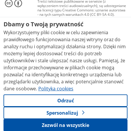
Treści tekstowe publikowane w serwisie (z
wyłączeniem treści audiowizualnych), są udostępniane
na licencji typu Creative Commons: uznanie autorstwa
- na tych samych warunkach 4.0 (CC BY-SA 4.0).
Materiały audiowizualne, w tym zdjęcia, materiały
Dbamy o Twoją prywatność
audio i wideo, są udostępniane na licencji typu
Creative Commons: uznanie autorstwa użycie
Wykorzystujemy pliki cookie w celu zapewnienia
niekomercyjne - bez utworów zależnych 4.0 (CC BY-
NC-ND 4.0), o ile nie jest to stwierdzone inaczej.
prawidłowego funkcjonowania naszej witryny oraz do
analizy ruchu i optymalizacji działania strony. Dzięki nim
możemy lepiej dostosować treści do potrzeb
użytkowników i stale ulepszać nasze usługi. Pamiętaj, że
informacje przechowywane w plikach cookie mogą
pozwalać na identyfikację konkretnego urządzenia lub
przeglądarki użytkownika, a więc potencjalnie stanowić
dane osobowe.
Polityka cookies
Odrzuć
Spersonalizuj
Zezwól na wszystkie