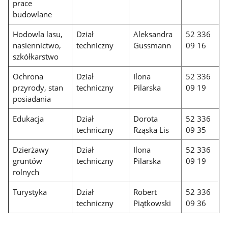
prace
budowlane
Hodowla lasu,
Dział
Aleksandra
52 336
nasiennictwo,
techniczny
Gussmann
09 16
szkółkarstwo
Ochrona
Dział
Ilona
52 336
przyrody, stan
techniczny
Pilarska
09 19
posiadania
Edukacja
Dział
Dorota
52 336
techniczny
Rząska Lis
09 35
Dzierżawy
Dział
Ilona
52 336
gruntów
techniczny
Pilarska
09 19
rolnych
Turystyka
Dział
Robert
52 336
techniczny
Piątkowski
09 36