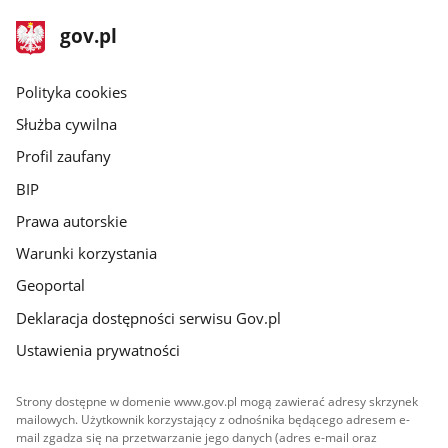
stopka
Strona
gov.pl
gov.pl
główna
gov.pl
Polityka cookies
Służba cywilna
Profil zaufany
BIP
Prawa autorskie
Warunki korzystania
Geoportal
Deklaracja dostępności serwisu Gov.pl
Ustawienia prywatności
Strony dostępne w domenie www.gov.pl mogą zawierać adresy skrzynek
mailowych. Użytkownik korzystający z odnośnika będącego adresem e-
mail zgadza się na przetwarzanie jego danych (adres e-mail oraz