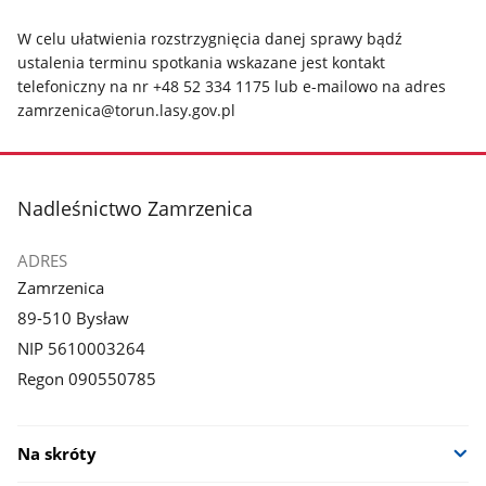
W celu ułatwienia rozstrzygnięcia danej sprawy bądź
ustalenia terminu spotkania wskazane jest kontakt
telefoniczny na nr +48 52 334 1175 lub e-mailowo na adres
zamrzenica@torun.lasy.gov.pl
stopka
Nadleśnictwo Zamrzenica
ADRES
Zamrzenica
89-510 Bysław
NIP 5610003264
Regon 090550785
Na skróty