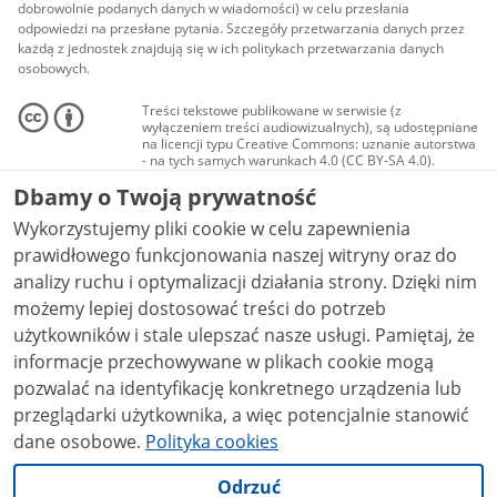
dobrowolnie podanych danych w wiadomości) w celu przesłania
odpowiedzi na przesłane pytania. Szczegóły przetwarzania danych przez
każdą z jednostek znajdują się w ich politykach przetwarzania danych
osobowych.
Treści tekstowe publikowane w serwisie (z
wyłączeniem treści audiowizualnych), są udostępniane
na licencji typu Creative Commons: uznanie autorstwa
- na tych samych warunkach 4.0 (CC BY-SA 4.0).
Materiały audiowizualne, w tym zdjęcia, materiały
Dbamy o Twoją prywatność
audio i wideo, są udostępniane na licencji typu
Creative Commons: uznanie autorstwa użycie
Wykorzystujemy pliki cookie w celu zapewnienia
niekomercyjne - bez utworów zależnych 4.0 (CC BY-
NC-ND 4.0), o ile nie jest to stwierdzone inaczej.
prawidłowego funkcjonowania naszej witryny oraz do
analizy ruchu i optymalizacji działania strony. Dzięki nim
możemy lepiej dostosować treści do potrzeb
użytkowników i stale ulepszać nasze usługi. Pamiętaj, że
informacje przechowywane w plikach cookie mogą
pozwalać na identyfikację konkretnego urządzenia lub
przeglądarki użytkownika, a więc potencjalnie stanowić
dane osobowe.
Polityka cookies
Odrzuć