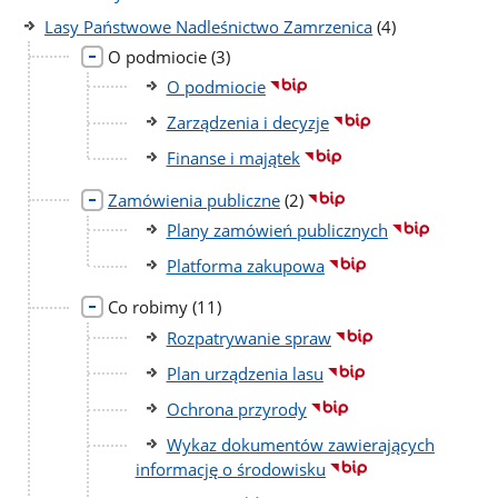
liczba
Lasy Państwowe Nadleśnictwo Zamrzenica
(4)
podstron
liczba
O podmiocie
(3)
podstron
O podmiocie
Zarządzenia i decyzje
Finanse i majątek
liczba
Zamówienia publiczne
(2)
podstron
Plany zamówień publicznych
Platforma zakupowa
liczba
Co robimy
(11)
podstron
Rozpatrywanie spraw
Plan urządzenia lasu
Ochrona przyrody
Wykaz dokumentów zawierających
informację o środowisku