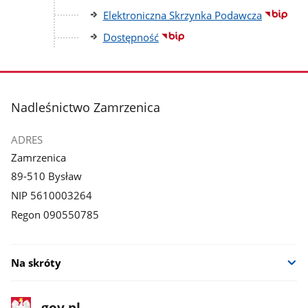
Elektroniczna Skrzynka Podawcza
Dostępność
stopka
Nadleśnictwo Zamrzenica
ADRES
Zamrzenica
89-510 Bysław
NIP 5610003264
Regon 090550785
Na skróty
stopka
Strona
gov.pl