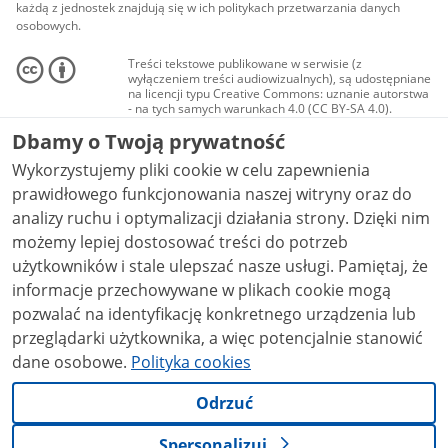
każdą z jednostek znajdują się w ich politykach przetwarzania danych
osobowych.
Treści tekstowe publikowane w serwisie (z
wyłączeniem treści audiowizualnych), są udostępniane
na licencji typu Creative Commons: uznanie autorstwa
- na tych samych warunkach 4.0 (CC BY-SA 4.0).
Materiały audiowizualne, w tym zdjęcia, materiały
Dbamy o Twoją prywatność
audio i wideo, są udostępniane na licencji typu
Creative Commons: uznanie autorstwa użycie
Wykorzystujemy pliki cookie w celu zapewnienia
niekomercyjne - bez utworów zależnych 4.0 (CC BY-
NC-ND 4.0), o ile nie jest to stwierdzone inaczej.
prawidłowego funkcjonowania naszej witryny oraz do
analizy ruchu i optymalizacji działania strony. Dzięki nim
możemy lepiej dostosować treści do potrzeb
użytkowników i stale ulepszać nasze usługi. Pamiętaj, że
informacje przechowywane w plikach cookie mogą
pozwalać na identyfikację konkretnego urządzenia lub
przeglądarki użytkownika, a więc potencjalnie stanowić
dane osobowe.
Polityka cookies
Odrzuć
Spersonalizuj